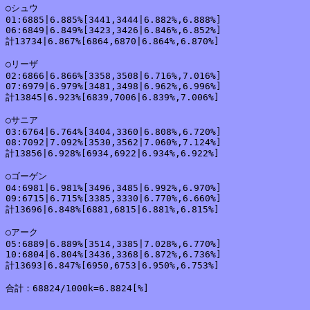
○シュウ

01:6885|6.885%[3441,3444|6.882%,6.888%]

06:6849|6.849%[3423,3426|6.846%,6.852%]

計13734|6.867%[6864,6870|6.864%,6.870%]

○リーザ

02:6866|6.866%[3358,3508|6.716%,7.016%]

07:6979|6.979%[3481,3498|6.962%,6.996%]

計13845|6.923%[6839,7006|6.839%,7.006%]

○サニア

03:6764|6.764%[3404,3360|6.808%,6.720%]

08:7092|7.092%[3530,3562|7.060%,7.124%]

計13856|6.928%[6934,6922|6.934%,6.922%]

○ゴーゲン

04:6981|6.981%[3496,3485|6.992%,6.970%]

09:6715|6.715%[3385,3330|6.770%,6.660%]

計13696|6.848%[6881,6815|6.881%,6.815%]

○アーク

05:6889|6.889%[3514,3385|7.028%,6.770%]

10:6804|6.804%[3436,3368|6.872%,6.736%]

計13693|6.847%[6950,6753|6.950%,6.753%]

合計：68824/1000k=6.8824[%]
