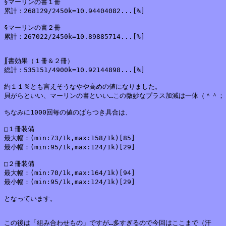
§マーリンの書１冊

累計：268129/2450k=10.94404082...[%]

§マーリンの書２冊

累計：267022/2450k=10.89885714...[%]

∬書効果（１冊＆２冊）

総計：535151/4900k=10.92144898...[%]

約１１％とも言えそうなやや高めの値になりました。

貝がらといい、マーリンの書といい…この微妙なプラス加減は一体（＾＾；

ちなみに1000回毎の値のばらつき具合は、

□１冊装備

最大幅：(min:73/1k,max:158/1k)[85]

最小幅：(min:95/1k,max:124/1k)[29]

□２冊装備

最大幅：(min:70/1k,max:164/1k)[94]

最小幅：(min:95/1k,max:124/1k)[29]

となっています。

この後は「組み合わせもの」ですが…多すぎるので今回はここまで（汗
