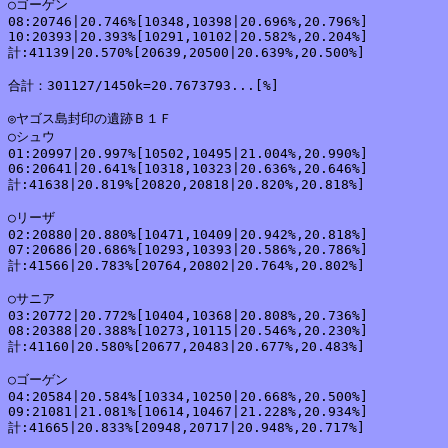
○ゴーゲン

08:20746|20.746%[10348,10398|20.696%,20.796%]

10:20393|20.393%[10291,10102|20.582%,20.204%]

計:41139|20.570%[20639,20500|20.639%,20.500%]

合計：301127/1450k=20.7673793...[%]

◎ヤゴス島封印の遺跡Ｂ１Ｆ

○シュウ

01:20997|20.997%[10502,10495|21.004%,20.990%]

06:20641|20.641%[10318,10323|20.636%,20.646%]

計:41638|20.819%[20820,20818|20.820%,20.818%]

○リーザ

02:20880|20.880%[10471,10409|20.942%,20.818%]

07:20686|20.686%[10293,10393|20.586%,20.786%]

計:41566|20.783%[20764,20802|20.764%,20.802%]

○サニア

03:20772|20.772%[10404,10368|20.808%,20.736%]

08:20388|20.388%[10273,10115|20.546%,20.230%]

計:41160|20.580%[20677,20483|20.677%,20.483%]

○ゴーゲン

04:20584|20.584%[10334,10250|20.668%,20.500%]

09:21081|21.081%[10614,10467|21.228%,20.934%]

計:41665|20.833%[20948,20717|20.948%,20.717%]
