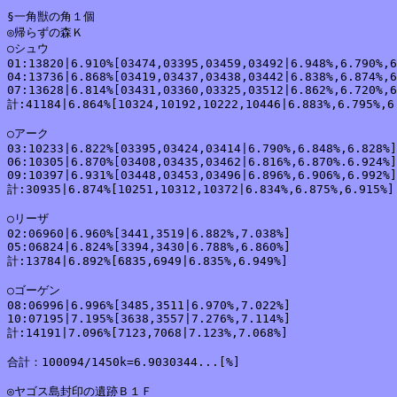
§一角獣の角１個

◎帰らずの森Ｋ

○シュウ

01:13820|6.910%[03474,03395,03459,03492|6.948%,6.790%,6
04:13736|6.868%[03419,03437,03438,03442|6.838%,6.874%,6
07:13628|6.814%[03431,03360,03325,03512|6.862%,6.720%,6
計:41184|6.864%[10324,10192,10222,10446|6.883%,6.795%,6.
○アーク

03:10233|6.822%[03395,03424,03414|6.790%,6.848%,6.828%]

06:10305|6.870%[03408,03435,03462|6.816%,6.870%.6.924%]

09:10397|6.931%[03448,03453,03496|6.896%,6.906%,6.992%]

計:30935|6.874%[10251,10312,10372|6.834%,6.875%,6.915%]

○リーザ

02:06960|6.960%[3441,3519|6.882%,7.038%]

05:06824|6.824%[3394,3430|6.788%,6.860%]

計:13784|6.892%[6835,6949|6.835%,6.949%]

○ゴーゲン

08:06996|6.996%[3485,3511|6.970%,7.022%]

10:07195|7.195%[3638,3557|7.276%,7.114%]

計:14191|7.096%[7123,7068|7.123%,7.068%]

合計：100094/1450k=6.9030344...[%]

◎ヤゴス島封印の遺跡Ｂ１Ｆ
