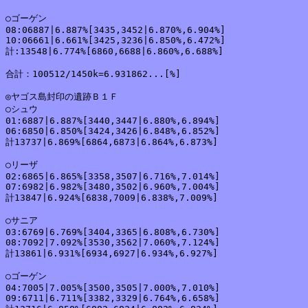
○ゴーゲン

08:06887|6.887%[3435,3452|6.870%,6.904%]

10:06661|6.661%[3425,3236|6.850%,6.472%]

計:13548|6.774%[6860,6688|6.860%,6.688%]

合計：100512/1450k=6.931862...[%]

◎ヤゴス島封印の遺跡Ｂ１Ｆ

○シュウ

01:6887|6.887%[3440,3447|6.880%,6.894%]

06:6850|6.850%[3424,3426|6.848%,6.852%]

計13737|6.869%[6864,6873|6.864%,6.873%]

○リーザ

02:6865|6.865%[3358,3507|6.716%,7.014%]

07:6982|6.982%[3480,3502|6.960%,7.004%]

計13847|6.924%[6838,7009|6.838%,7.009%]

○サニア

03:6769|6.769%[3404,3365|6.808%,6.730%]

08:7092|7.092%[3530,3562|7.060%,7.124%]

計13861|6.931%[6934,6927|6.934%,6.927%]

○ゴーゲン

04:7005|7.005%[3500,3505|7.000%,7.010%]

09:6711|6.711%[3382,3329|6.764%,6.658%]
