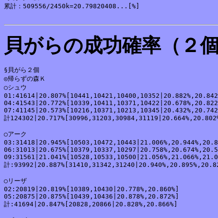
累計：509556/2450k=20.79820408...[%]

貝がらの成功確率（２
§貝がら２個

◎帰らずの森Ｋ

○シュウ

01:41614|20.807%[10441,10421,10400,10352|20.882%,20.842
04:41543|20.772%[10339,10411,10371,10422|20.678%,20.822
07:41145|20.573%[10216,10371,10213,10345|20.432%,20.742
計124302|20.717%[30996,31203,30984,31119|20.664%,20.802%
○アーク

03:31418|20.945%[10503,10472,10443|21.006%,20.944%,20.8
06:31013|20.675%[10379,10337,10297|20.758%,20.674%,20.5
09:31561|21.041%[10528,10533,10500|21.056%,21.066%,21.0
計:93992|20.887%[31410,31342,31240|20.940%,20.895%,20.82
○リーザ

02:20819|20.819%[10389,10430|20.778%,20.860%]

05:20875|20.875%[10439,10436|20.878%,20.872%]

計:41694|20.847%[20828,20866|20.828%,20.866%]
