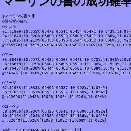
マーリンの書の成功確
§マーリンの書１冊

◎帰らずの森Ｋ

○シュウ

01:21909|10.955%[05471,05512,05454,05472|10.942%,11.024
04:21840|10.920%[05490,05520,05409,05421|10.980%,11.040
07:21825|10.913%[05433,05496,05544,05352|10.866%,10.992
計:65574|10.929%[16394,16528,16407,16245|10.929%,11.019%
○アーク

03:16436|10.957%[05485,05503,05448|10.970%,11.006%,10.8
06:16618|11.079%[05603,05495,05520|11.206%,10.990%,11.0
09:16407|10.938%[05444,05462,05501|10.888%,10.924%,11.0
計:49461|10.991%[16532,16460,16469|11.021%,10.973%,10.97
○リーザ

02:11033|11.033%[05496,05537|10.992%,11.074%]

05:11057|11.057%[05530,05527|11.060%,11.054%]

計:22090|11.045%[11026,11064|11.026%,11.064%]

○ゴーゲン

08:10936|10.936%[05425,05511|10.850%,11.022%]

10:11104|11.104%[05583,05521|11.166%,11.042%]

計:22040|11.020%[11008,11032|11.008%,11.032%]

合計：159165/1450k=10.9768965...[%]
