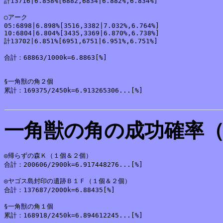
計13716|6.858%[6882,6834|6.882%,6.834%]

○アーク

05:6898|6.898%[3516,3382|7.032%,6.764%]

10:6804|6.804%[3435,3369|6.870%,6.738%]

計13702|6.851%[6951,6751|6.951%,6.751%]

合計：68863/1000k=6.8863[%]

§一角獣の角２個

累計：169375/2450k=6.913265306...[%]

一角獣の角の成功確率
◎帰らずの森Ｋ（１個＆２個）

合計：200606/2900k=6.917448276...[%]

◎ヤゴス島封印の遺跡Ｂ１Ｆ（１個＆２個）

合計：137687/2000k=6.88435[%]

§一角獣の角１個

累計：168918/2450k=6.894612245...[%]
