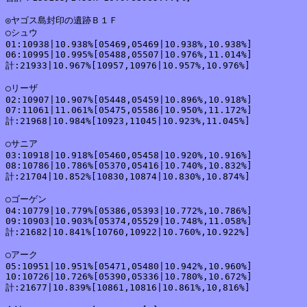
◎ヤゴス島封印の遺跡Ｂ１Ｆ

○シュウ

01:10938|10.938%[05469,05469|10.938%,10.938%]

06:10995|10.995%[05488,05507|10.976%,11.014%]

計:21933|10.967%[10957,10976|10.957%,10.976%]

○リーザ

02:10907|10.907%[05448,05459|10.896%,10.918%]

07:11061|11.061%[05475,05586|10.950%,11.172%]

計:21968|10.984%[10923,11045|10.923%,11.045%]

○サニア

03:10918|10.918%[05460,05458|10.920%,10.916%]

08:10786|10.786%[05370,05416|10.740%,10.832%]

計:21704|10.852%[10830,10874|10.830%,10.874%]

○ゴーゲン

04:10779|10.779%[05386,05393|10.772%,10.786%]

09:10903|10.903%[05374,05529|10.748%,11.058%]

計:21682|10.841%[10760,10922|10.760%,10.922%]

○アーク

05:10951|10.951%[05471,05480|10.942%,10.960%]

10:10726|10.726%[05390,05336|10.780%,10.672%]

計:21677|10.839%[10861,10816|10.861%,10,816%]
