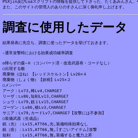
PSXjin及びLuaスクリプトの情報を提供して下さった、たくあみんさん
調査に使用したデータ
結果発表に先立ち、調査に使ったデータを挙げておきます。

☆通常攻撃時における効果成功確率調査

◎帰らずの森―Ｋ（コンバート済・改造武器有・コードなし）

○出現する敵

廃棄物（ほね）【レッドスケルトン】Lv26×４

廃棄物（しょく物）【妖樹】Lv25×２

○メンバー

アーク：Lv73,棒Lv4,CHARGE7

リーザ：Lv86,短剣Lv13,CHARGE7

シュウ：Lv79,銃１Lv15,CHARGE7

ゴーゲン：Lv86,槍Lv3,CHARGE7

サニア：Lv79,カードLv7,CHARGE7【攻撃には不参加】

○装備武器（生成品）

銃（光）：Lv15,ATT66,光,装備特殊効果なし

銃（疫）：Lv15,ATT66,無,[すごいアイテム]攻撃

短剣　　：Lv15,ATT66,無,装備すると魔力上昇
