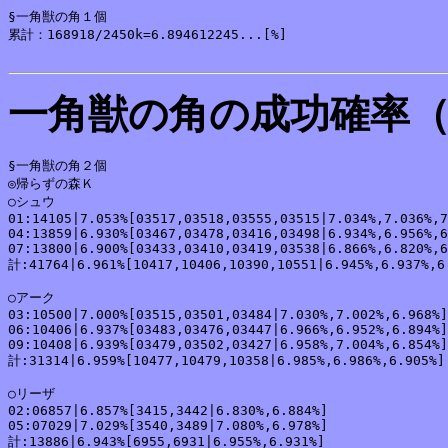
§一角獣の角１個

累計：168918/2450k=6.894612245...[%]

一角獣の角の成功確率
§一角獣の角２個

◎帰らずの森Ｋ

○シュウ

01:14105|7.053%[03517,03518,03555,03515|7.034%,7.036%,7
04:13859|6.930%[03467,03478,03416,03498|6.934%,6.956%,6
07:13800|6.900%[03433,03410,03419,03538|6.866%,6.820%,6
計:41764|6.961%[10417,10406,10390,10551|6.945%,6.937%,6.
○アーク

03:10500|7.000%[03515,03501,03484|7.030%,7.002%,6.968%]

06:10406|6.937%[03483,03476,03447|6.966%,6.952%,6.894%]

09:10408|6.939%[03479,03502,03427|6.958%,7.004%,6.854%]

計:31314|6.959%[10477,10479,10358|6.985%,6.986%,6.905%]

○リーザ

02:06857|6.857%[3415,3442|6.830%,6.884%]

05:07029|7.029%[3540,3489|7.080%,6.978%]

計:13886|6.943%[6955,6931|6.955%,6.931%]
