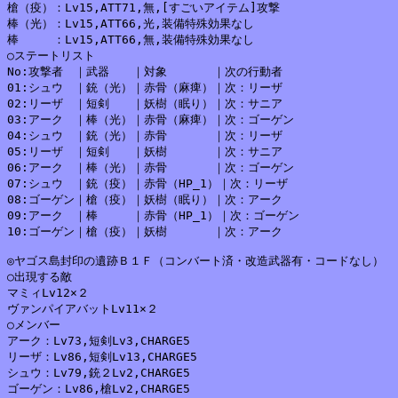
槍（疫）：Lv15,ATT71,無,[すごいアイテム]攻撃

棒（光）：Lv15,ATT66,光,装備特殊効果なし

棒　　　：Lv15,ATT66,無,装備特殊効果なし

○ステートリスト

No:攻撃者　｜武器　　｜対象　　　　｜次の行動者

01:シュウ　｜銃（光）｜赤骨（麻痺）｜次：リーザ

02:リーザ　｜短剣　　｜妖樹（眠り）｜次：サニア

03:アーク　｜棒（光）｜赤骨（麻痺）｜次：ゴーゲン

04:シュウ　｜銃（光）｜赤骨　　　　｜次：リーザ

05:リーザ　｜短剣　　｜妖樹　　　　｜次：サニア

06:アーク　｜棒（光）｜赤骨　　　　｜次：ゴーゲン

07:シュウ　｜銃（疫）｜赤骨（HP_1）｜次：リーザ

08:ゴーゲン｜槍（疫）｜妖樹（眠り）｜次：アーク

09:アーク　｜棒　　　｜赤骨（HP_1）｜次：ゴーゲン

10:ゴーゲン｜槍（疫）｜妖樹　　　　｜次：アーク

◎ヤゴス島封印の遺跡Ｂ１Ｆ（コンバート済・改造武器有・コードなし）

○出現する敵

マミィLv12×２

ヴァンパイアバットLv11×２

○メンバー

アーク：Lv73,短剣Lv3,CHARGE5

リーザ：Lv86,短剣Lv13,CHARGE5

シュウ：Lv79,銃２Lv2,CHARGE5

ゴーゲン：Lv86,槍Lv2,CHARGE5
