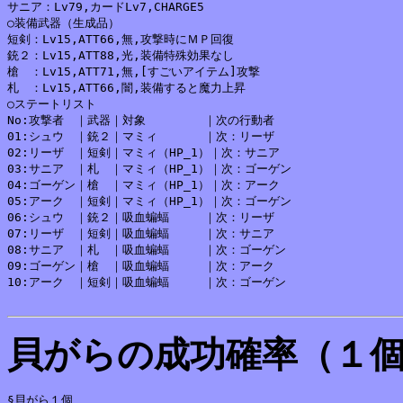
サニア：Lv79,カードLv7,CHARGE5

○装備武器（生成品）

短剣：Lv15,ATT66,無,攻撃時にＭＰ回復

銃２：Lv15,ATT88,光,装備特殊効果なし

槍　：Lv15,ATT71,無,[すごいアイテム]攻撃

札　：Lv15,ATT66,闇,装備すると魔力上昇

○ステートリスト

No:攻撃者　｜武器｜対象　　　　　｜次の行動者

01:シュウ　｜銃２｜マミィ　　　　｜次：リーザ

02:リーザ　｜短剣｜マミィ（HP_1）｜次：サニア

03:サニア　｜札　｜マミィ（HP_1）｜次：ゴーゲン

04:ゴーゲン｜槍　｜マミィ（HP_1）｜次：アーク

05:アーク　｜短剣｜マミィ（HP_1）｜次：ゴーゲン

06:シュウ　｜銃２｜吸血蝙蝠　　　｜次：リーザ

07:リーザ　｜短剣｜吸血蝙蝠　　　｜次：サニア

08:サニア　｜札　｜吸血蝙蝠　　　｜次：ゴーゲン

09:ゴーゲン｜槍　｜吸血蝙蝠　　　｜次：アーク

10:アーク　｜短剣｜吸血蝙蝠　　　｜次：ゴーゲン

貝がらの成功確率（１
§貝がら１個
