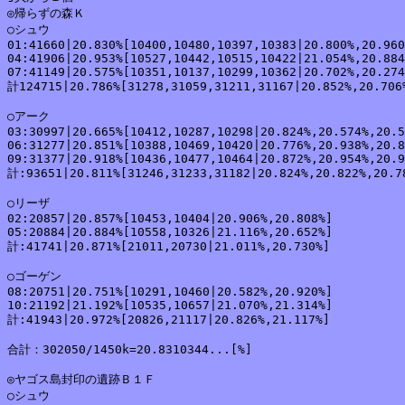
◎帰らずの森Ｋ

○シュウ

01:41660|20.830%[10400,10480,10397,10383|20.800%,20.960
04:41906|20.953%[10527,10442,10515,10422|21.054%,20.884
07:41149|20.575%[10351,10137,10299,10362|20.702%,20.274
計124715|20.786%[31278,31059,31211,31167|20.852%,20.706%
○アーク

03:30997|20.665%[10412,10287,10298|20.824%,20.574%,20.5
06:31277|20.851%[10388,10469,10420|20.776%,20.938%,20.8
09:31377|20.918%[10436,10477,10464|20.872%,20.954%,20.9
計:93651|20.811%[31246,31233,31182|20.824%,20.822%,20.78
○リーザ

02:20857|20.857%[10453,10404|20.906%,20.808%]

05:20884|20.884%[10558,10326|21.116%,20.652%]

計:41741|20.871%[21011,20730|21.011%,20.730%]

○ゴーゲン

08:20751|20.751%[10291,10460|20.582%,20.920%]

10:21192|21.192%[10535,10657|21.070%,21.314%]

計:41943|20.972%[20826,21117|20.826%,21.117%]

合計：302050/1450k=20.8310344...[%]

◎ヤゴス島封印の遺跡Ｂ１Ｆ

○シュウ
