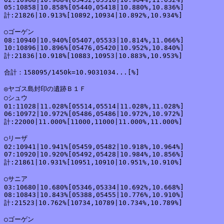
05:10858|10.858%[05440,05418|10.880%,10.836%]

計:21826|10.913%[10892,10934|10.892%,10.934%]

○ゴーゲン

08:10940|10.940%[05407,05533|10.814%,11.066%]

10:10896|10.896%[05476,05420|10.952%,10.840%]

計:21836|10.918%[10883,10953|10.883%,10.953%]

合計：158095/1450k=10.9031034...[%]

◎ヤゴス島封印の遺跡Ｂ１Ｆ

○シュウ

01:11028|11.028%[05514,05514|11.028%,11.028%]

06:10972|10.972%[05486,05486|10.972%,10.972%]

計:22000|11.000%[11000,11000|11.000%,11.000%]

○リーザ

02:10941|10.941%[05459,05482|10.918%,10.964%]

07:10920|10.920%[05492,05428|10.984%,10.856%]

計:21861|10.931%[10951,10910|10.951%,10.910%]

○サニア

03:10680|10.680%[05346,05334|10.692%,10.668%]

08:10843|10.843%[05388,05455|10.776%,10.910%]

計:21523|10.762%[10734,10789|10.734%,10.789%]

○ゴーゲン
