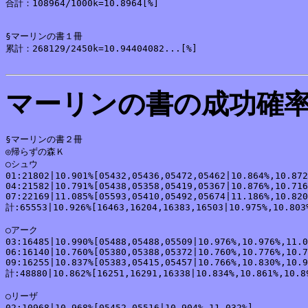
合計：108964/1000k=10.8964[%]

§マーリンの書１冊

累計：268129/2450k=10.94404082...[%]

マーリンの書の成功確
§マーリンの書２冊

◎帰らずの森Ｋ

○シュウ

01:21802|10.901%[05432,05436,05472,05462|10.864%,10.872
04:21582|10.791%[05438,05358,05419,05367|10.876%,10.716
07:22169|11.085%[05593,05410,05492,05674|11.186%,10.820
計:65553|10.926%[16463,16204,16383,16503|10.975%,10.803%
○アーク

03:16485|10.990%[05488,05488,05509|10.976%,10.976%,11.0
06:16140|10.760%[05380,05388,05372|10.760%,10.776%,10.7
09:16255|10.837%[05383,05415,05457|10.766%,10.830%,10.9
計:48880|10.862%[16251,16291,16338|10.834%,10.861%,10.89
○リーザ

02:10968|10.968%[05452,05516|10.904%,11.032%]
