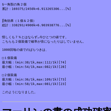
§一角獣の角２個

累計：169375/2450k=6.913265306...[%]

∬角効果（１個＆２個）

総計：338293/4900k=6.903938776...[%]

惜しくも７％とはならず…今ひとつの値です。

こちらも２個装備で確率が倍になったりはしていません。

1000回毎の値でのばらつきは、

□１個装備

最大幅：(min:38/1k,max:112/1k)[74]

最小幅：(min:54/1k,max:082/1k)[28]

□２個装備

最大幅：(min:36/1k,max:109/1k)[73]

最小幅：(min:58/1k,max:081/1k)[23]

このようになりました。
