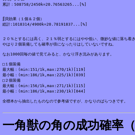
累計：508758/2450k=20.76563265...[%]

∬貝効果（１個＆２個）

総計:1018314/4900k=20.78191837...[%]

２０％とするには高く、２１％弱とするにはやや低い、微妙な値に落ち着き
やはり２個装備しても確率が倍になったりはしていないですね。

なお1000回毎の値で見てみると、かなり浮き沈みがあります。

□１個装備

最大幅：(min:151/1k,max:270/1k)[119]

最小幅：(min:186/1k,max:225/1k)[039]

□２個装備

最大幅：(min:156/1k,max:271/1k)[115]

最小幅：(min:186/1k,max:230/1k)[044]

全標本から抽出したものなので参考値ですが、かなりのばらつきです。

一角獣の角の成功確率