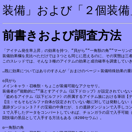
装備」および「２個装備
前書きおよび調査方法
「アイテム発生率上昇」の効果を持つ、“貝がら”“一角獣の角”“マーリンの
装備効果欄を見比べただけでは３つとも同じに思えるのに、その実態は三者
このスレッドでは、そんな３種のアイテムの効果と成功確率を調査していき
…既に効果についてはありのすさんが「おまけのページ＞装備特殊効果の重
◎貝がら

メインキャラ・召喚獣・ちょこが装備可能なアクセサリ。

装備者が“能動的に”“落とすアイテム《以下ドロップ》が設定されていない
「盗めるアイテム《以下ピルファ》の所属するアイテム族における筆頭【デ
【注：そもそもピルファ自体が設定されていない敵に対しては発動しない（
遺跡ダンジョン３７Ｆの宝箱の中身だが、１の遺跡ダンジョンで入手しコン
１で入手したデータをコンバートしていれば、チョンガラの店で入手可能（
闘技場の景品として入手する方法もある（8200セウム）。

◎一角獣の角
