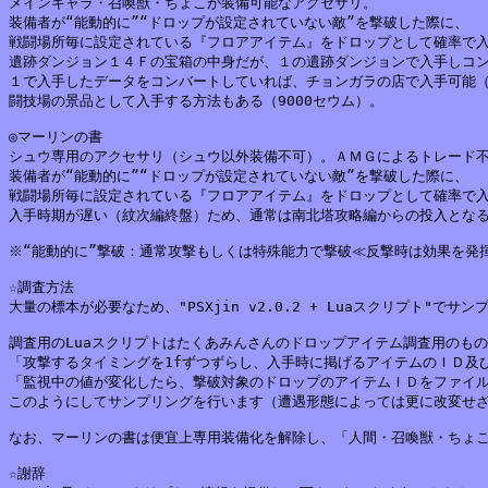
メインキャラ・召喚獣・ちょこが装備可能なアクセサリ。

装備者が“能動的に”“ドロップが設定されていない敵”を撃破した際に、

戦闘場所毎に設定されている『フロアアイテム』をドロップとして確率で入
遺跡ダンジョン１４Ｆの宝箱の中身だが、１の遺跡ダンジョンで入手しコン
１で入手したデータをコンバートしていれば、チョンガラの店で入手可能（
闘技場の景品として入手する方法もある（9000セウム）。

◎マーリンの書

シュウ専用のアクセサリ（シュウ以外装備不可）。ＡＭＧによるトレード不
装備者が“能動的に”“ドロップが設定されていない敵”を撃破した際に、

戦闘場所毎に設定されている『フロアアイテム』をドロップとして確率で入
入手時期が遅い（紋次編終盤）ため、通常は南北塔攻略編からの投入となる
※“能動的に”撃破：通常攻撃もしくは特殊能力で撃破≪反撃時は効果を発揮
☆調査方法

大量の標本が必要なため、"PSXjin v2.0.2 + Luaスクリプト"で
調査用のLuaスクリプトはたくあみんさんのドロップアイテム調査用のもの
「攻撃するタイミングを1fずつずらし、入手時に掲げるアイテムのＩＤ及び
「監視中の値が変化したら、撃破対象のドロップのアイテムＩＤをファイル
このようにしてサンプリングを行います（遭遇形態によっては更に改変せざ
なお、マーリンの書は便宜上専用装備化を解除し、「人間・召喚獣・ちょこが
☆謝辞
