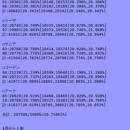
01:20301|20.301%[10148,10153|20.296%,20.306%]

06:20381|20.381%[10192,10189|20.384%,20.378%]

計:40682|20.341%[20340,20342|20.340%,20.342%]

○リーザ

02:20749|20.749%[10335,10414|20.670%,20.828%]

07:20903|20.903%[10373,10530|20.746%,21.060%]

計:41652|20.826%[20708,20944|20.708%,20.944%]

○サニア

03:20788|20.788%[10414,10374|20.828%,20.748%]

08:20776|20.776%[10360,10416|20.720%,20.832%]

計:41564|20.782%[20774,20790|20.774%,20.790%]

○ゴーゲン

04:21239|21.239%[10599,10640|21.198%,21.280%]

09:20732|20.732%[10284,10448|20.568%,20.896%]

計:41971|20.986%[20883,21088|20.883%,21.088%]

○アーク

05:20929|20.929%[10460,10469|20.920%,20.938%]

10:20708|20.708%[10325,10383|20.650%,20.766%]

計:41637|20.819%[20785,20852|20.785%,20.852%]

合計：207506/1000k=20.7506[%]

§貝がら１個
