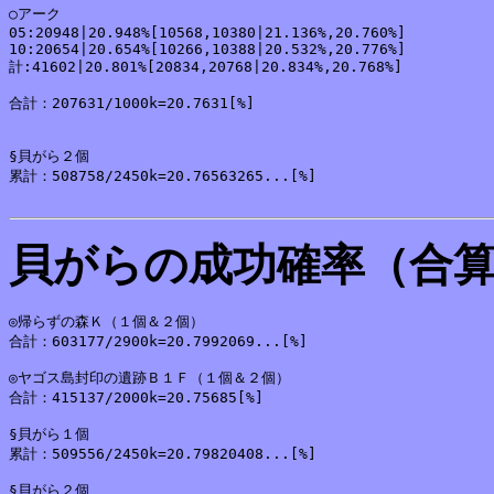
○アーク

05:20948|20.948%[10568,10380|21.136%,20.760%]

10:20654|20.654%[10266,10388|20.532%,20.776%]

計:41602|20.801%[20834,20768|20.834%,20.768%]

合計：207631/1000k=20.7631[%]

§貝がら２個

累計：508758/2450k=20.76563265...[%]

貝がらの成功確率（合
◎帰らずの森Ｋ（１個＆２個）

合計：603177/2900k=20.7992069...[%]

◎ヤゴス島封印の遺跡Ｂ１Ｆ（１個＆２個）

合計：415137/2000k=20.75685[%]

§貝がら１個

累計：509556/2450k=20.79820408...[%]

§貝がら２個
