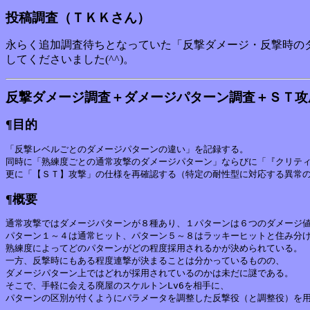
投稿調査（ＴＫＫさん）
永らく追加調査待ちとなっていた「反撃ダメージ・反撃時の
してくださいました(^^)。
反撃ダメージ調査＋ダメージパターン調査＋ＳＴ攻
¶目的
「反撃レベルごとのダメージパターンの違い」を記録する。

同時に「熟練度ごとの通常攻撃のダメージパターン」ならびに「『クリティ
¶概要
通常攻撃ではダメージパターンが８種あり、１パターンは６つのダメージ値
パターン１～４は通常ヒット、パターン５～８はラッキーヒットと住み分け
熟練度によってどのパターンがどの程度採用されるかが決められている。

一方、反撃時にもある程度連撃が決まることは分かっているものの、

ダメージパターン上ではどれが採用されているのかは未だに謎である。

そこで、手軽に会える廃屋のスケルトンLv6を相手に、
