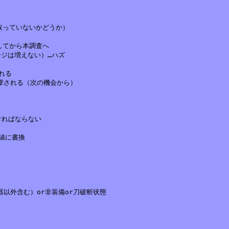
っていないかどうか）

てから本調査へ

ジは増えない）…ハズ

ればならない

に書換

武器以外含む）or非装備or刀破斬状態
