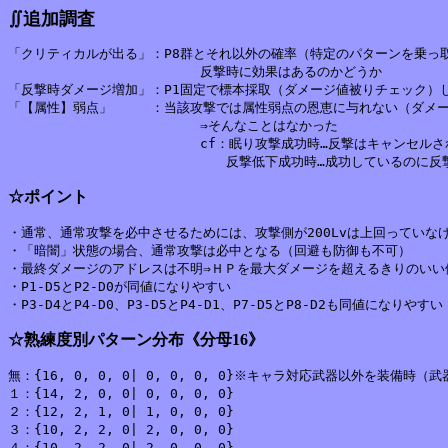
∬追加調査
「クリティカルが出る」：P8群とそれ以外の確率（特定のパターンを乗っ取
			反撃時に効果はあるのかどうか

「反撃時ダメージ増加」：P1固定で標本採取（ダメージ値被りチェック）し
「【属性】弱点」　　　：当該攻撃では属性弱点の恩恵に与れない（ダメー
			⇒そんなことはなかった

			cf：眠り攻撃成功時…反撃はキャンセルされる

☆ポイント
・通常、通常攻撃を必中させるためには、攻撃側が200Lvは上回っていなけ
・「暗闇」状態の場合、通常攻撃は必中となる（回避も防御も不可）

・最終ダメージのアドレスは不明⇒ＨＰを最大ダメージを超えるきりのいい値
・P1-D5とP2-D0が同値になりやすい

☆熟練度別パターン分布《分母16》
無：{16, 0, 0, 0| 0, 0, 0, 0}※キャラ対応武器以外を装備時（
１：{14, 2, 0, 0| 0, 0, 0, 0}

２：{12, 2, 1, 0| 1, 0, 0, 0}

３：{10, 2, 2, 0| 2, 0, 0, 0}

４：{10, 2, 2, 0| 2, 0, 0, 0}
