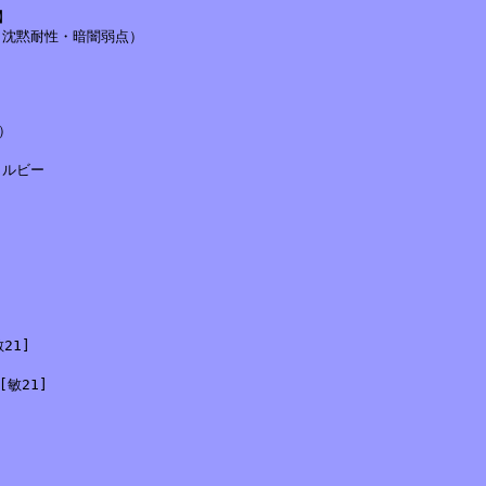


沈黙耐性・暗闇弱点）



ルビー

1]

敏21]
