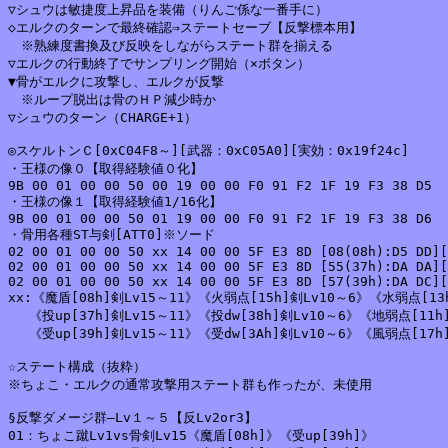
▽シュウは敏捷度上昇品を装備（りんご係な一番手に）

◇エルクのターンで最終確認⇒ステートセーブ【反撃標本用】

　※熟練度書換及び反映をしながらステート群を揃える

▽エルクの行動終了でサンプリング開始（×ボタン）

▼骨がエルクに攻撃し、エルクが反撃

　※ループ脱出は骨のＨＰ減少時か

▽シュウのターン（CHARGE+1）

◎スケルトンＣ[0xC04F8～][武器：0xC05A0][実効：0x19f24c]

・王様の像０【取得経験値０化】

9B 00 01 00 00 50 00 19 00 00 F0 91 F2 1F 19 F3 38 D5

・王様の像１【取得経験値1/16化】

9B 00 01 00 00 50 01 19 00 00 F0 91 F2 1F 19 F3 38 D6

・骨用各種ST与剣[ATT0]※ソード

02 00 01 00 00 50 xx 14 00 00 5F E3 8D [08(08h):D5 DD][
02 00 01 00 00 50 xx 14 00 00 5F E3 8D [55(37h):DA DA][
02 00 01 00 00 50 xx 14 00 00 5F E3 8D [57(39h):DA DC][
xx:《魔盾[08h]剣Lv15～11》《火弱点[15h]剣Lv10～6》《水弱点[13h
　 《投up[37h]剣Lv15～11》《投dw[38h]剣Lv10～6》《地弱点[11h]
　 《受up[39h]剣Lv15～11》《受dw[3Ah]剣Lv10～6》《風弱点[17h]
☆ステート構成（抜粋）

※ちょこ・エルクの通常攻撃用ステート群も作ったが、未使用

§反撃ダメージ群―Lv１～５【反Lv2or3】

01：ちょこ蹴Lv1vs骨剣Lv15《魔盾[08h]》《受up[39h]》
