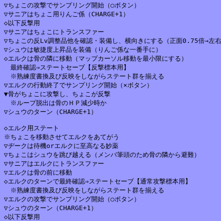
▽ちょこの攻撃でサンプリング開始（○ボタン）

▽サニアはちょこ用りんご係（CHARGE+1）

◇以下反撃用

▽サニアはちょこにトランスファー

▽ちょこの反Lv調整品他を確認・装備し、横向きにする（正面0.75倍→左右
▽シュウは敏捷度上昇品を装備（りんご係な一番手に）

◇エルクは骨の隣に移動（マップカーソル移動を最小限にする）

　最終確認⇒ステートセーブ【反撃標本用】

　※熟練度書換及び反映をしながらステート群を揃える

▽エルクの行動終了でサンプリング開始（×ボタン）

▼骨がちょこに攻撃し、ちょこが反撃

　※ループ脱出は骨のＨＰ減少時か

▽シュウのターン（CHARGE+1）

◇エルク用ステート

※ちょこを移動させてエルクをあてがう

▽ヂークは待機orエルクに至高なる妙薬

▽ちょこはシュウを跳び越える（メンバ筆頭のため骨の隣から避難）

▽サニアはエルクにトランスファー

▽エルクは骨の前に移動

◇エルクのターンで最終確認⇒ステートセーブ【通常攻撃標本用】

　※熟練度書換及び反映をしながらステート群を揃える

▽エルクの攻撃でサンプリング開始（○ボタン）

▽シュウのターン（CHARGE+1）

◇以下反撃用
