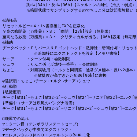
　　　　　　跳dw[34h]・反dw[36h]【スケルトンの耐性（抵抗・弱点）】
　　　　　　※暗闇状態でサンプリングするのでちょこ分は対照実験扱い（
◎消耗品

リセットルビー×４：Lv書換後にEXPを正常化

至高の暗闇薬（万能薬）×３：「暗闇」[27h]設定（無期限）

至高なる妙薬（万能薬）×３：「クリティカルが出る」[06h]設定（無期限）
◎補助

ヂークベック：Ｐリバース＆Ｐゴットヘッド：敵掃除・暗闇付与・リセット
	　　　※追加枠にエクストラクトを設定【メモリ書換】

サニア　　　：ターン付与・会敵制限

シュウ　　　：りんご係（反撃後一番手）・会敵制限

ちょこ　　　：対照実験用（エルクと同調整｜通常ダメ標本・反Lv2標本）

	　　　※敏捷度が高すぎたため30[96h]に書換

◎選択順：ちょこ→ヂーク→エルク→サニア→シュウ

◎行動順

§敏捷度順

ヂーク[敏31]→ちょこ[敏32-2]→シュウ[敏24]→サニア[敏22]→エルク[敏2
§準備中（サニアは疾風のバンダナ装備）

ヂーク[敏31]→ちょこ[敏32-2]→サニア[敏22+2]→シュウ[敏24]→エルク[
□廃屋での流れ

▽１ターン目（テンポラリステートセーブ）

▽ヂークベックが中央でエクストラクト

▼エレメンタル３体ＫＯ・スケルトン３体HP_1化
