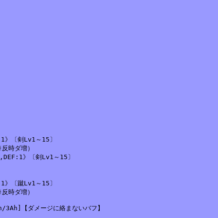
:1》〔剣Lv1～15〕

※反時ダ増）

,DEF:1》〔剣Lv1～15〕

:1》〔蹴Lv1～15〕

※反時ダ増）

39h/3Ah]【ダメージに絡まないバフ】


