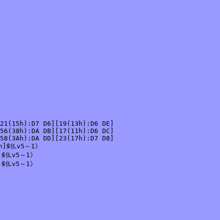
21(15h):D7 D6][19(13h):D6 DE]

56(38h):DA DB][17(11h):D6 DC]

58(3Ah):DA DD][23(17h):D7 D8]

]剣Lv5～1》

剣Lv5～1》

剣Lv5～1》
