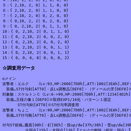
５：{ 2,10, 2, 0| 1, 1, 0, 0}

６：{ 2,10, 2, 0| 1, 1, 0, 0}

７：{ 2,10, 2, 0| 0, 2, 0, 0}

８：{ 0,10, 2, 2| 0, 2, 0, 0}

９：{ 0, 2,10, 2| 0, 1, 1, 0}

10：{ 0, 2,10, 2| 0, 1, 1, 0}

11：{ 0, 2,10, 2| 0, 0, 2, 0}

12：{ 0, 2,10, 2| 0, 0, 2, 0}

13：{ 0, 2,10, 2| 0, 0, 1, 1}

14：{ 0, 2,10, 2| 0, 0, 1, 1}

☆調査用データ
◎メイン

攻撃者：エルク　　《Lv:93,HP:2000[7D0h],ATT:1002[3EAh],DEF
　装備…ST付与剣[ATT0]・反Lv調整品[DEF0]・（ディールの牙[DEF0]
対象敵：スケルトンＣ《Lv:6->99,HP:2000[7D0h],ATT:1234[4D2h]
　装備…王様の像１[DEF0]※取得EXP1/16化・パターン１固定

　　　　ST付与剣[ATT0]※ST付与率調査用

攻撃者：ちょこ　　《Lv:99,HP:2000[7D0h],ATT:1002[3EAh],DEF
　装備…ST付与靴[ATT0]・反Lv調整品[DEF0]・（ディールの牙[DEF0]
付与ST候補…魔盾[08h]・釘[0Eh]・投up/dw[37h/38h]・受up/dw[
　　　　　　火弱点[15h]・水弱点[13h]【エルクの耐性（抵抗・弱点）】