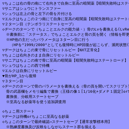
▽ちょこは右の骨の南にて右向きで自身に至高の暗闇薬【暗闇失敗時はステー
▽サニアはシュウにトランスファー

▽シュウは左上の骨と左下の骨を片付ける

▽エルクはちょこの２つ南にて自身に至高の暗闇薬【暗闇失敗時はステートロ
▽２ターン目（テンポラリステートセーブ）

◇ヂークのターンで（ちょことエルクの能力値・）骨のLvを書換える(LvRese
　※書換前に「ステータス」でちょことエルクと骨の頁を開く（情報を即更
　※HP他の主だったパラメータは３ターン目に行う

　　（HPを"1999/2000"としても復帰時にHP回復が起こらず、瀕死状態(D
▽ヂークはちょこの東で骨にリセットルビー【NXT正常化】

▽ちょこは右向きのまま自身にリセットルビー

▽サニアはちょこの南で骨に至高の暗闇薬【暗闇失敗時はステートロード】

▽シュウはちょこの西で待機

▽エルクは自身にリセットルビー

▼骨がHP_1から復帰

▽３ターン目

◇ヂークのターンで骨のパラメータを書換える（骨の頁を開いてスクリプト実
　骨の武器欄をメモリ編集で書換（王様の像１[1/16化+ダメＰ１固定]orS
　書換後、分岐用ステートセーブ

　※至高なる妙薬等を使う追加調査用

◇ちょこ用ステート

▽ヂークは待機orちょこに至高なる妙薬

◇ちょこのターンで最終確認⇒ステートセーブ【通常攻撃標本用】

　※熟練度書換及び反映をしながらステート群を揃える
