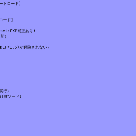
トロード】

ード】

t:EXP補正あり)

新）

EF*1.5)が解除されない）

行）

T攻ソード）
