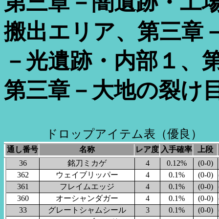
第三章－闇遺跡・工
搬出エリア、第三章
－光遺跡・内部１、
第三章－大地の裂け
ドロップアイテム表（優良）
通し番号
名称
レア度
入手確率
上段
36
銘刀ミカゲ
4
0.12%
(0-0)
362
ウェイブリッパー
4
0.1%
(0-0)
361
フレイムエッジ
4
0.1%
(0-0)
360
オーシャンダガー
4
0.1%
(0-0)
33
グレートシャムシール
3
0.1%
(0-0)