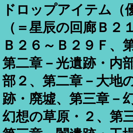
ドロップアイテム（
（＝星辰の回廊Ｂ２
Ｂ２６～Ｂ２９Ｆ、
第二章－光遺跡・内
部２、第二章－大地
跡・廃墟、第三章－
幻想の草原・２、第