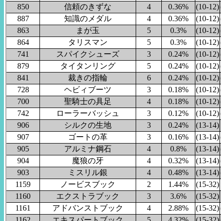
850
信頼のきずな
4
0.36%
(10-12)
887
知識のメダル
4
0.36%
(10-12)
863
まが玉
5
0.3%
(10-12)
864
タリスマン
5
0.3%
(10-12)
741
スパイクシューズ
3
0.24%
(10-12)
879
タイタンリング
5
0.24%
(10-12)
841
裁きの指輪
6
0.24%
(10-12)
728
ヘビィブーツ
3
0.18%
(10-12)
700
聖騎士の具足
4
0.18%
(10-12)
742
ローラーバッシュ
3
0.12%
(10-12)
906
シルクの生地
3
0.24%
(13-14)
907
ゴートの革
3
0.16%
(13-14)
905
アルミナ鋼石
4
0.8%
(13-14)
904
魔狼の牙
4
0.32%
(13-14)
903
ミスリル銀
4
0.48%
(13-14)
1159
ノービスブック
2
1.44%
(15-32)
1160
エクストラブック
3
3.6%
(15-32)
1161
アドバンストブック
4
2.88%
(15-32)
1162
エキスパートブック
5
4.32%
(15-32)