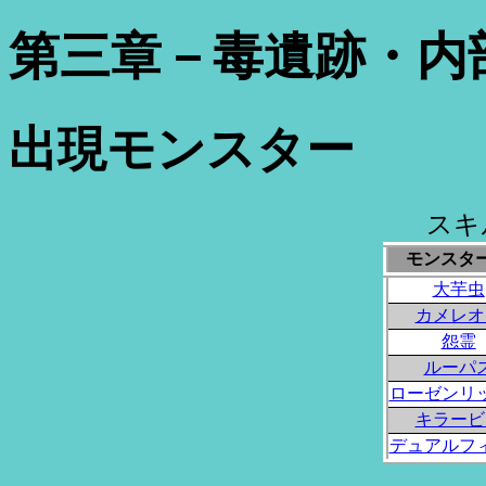
第三章－毒遺跡・内
出現モンスター
スキ
モンスタ
大芋虫
カメレオ
怨霊
ルーパ
ローゼンリ
キラービ
デュアルフ