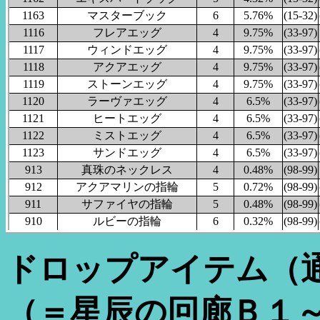
1163
マスターブック
6
5.76%
(15-32)
1116
フレアエッグ
4
9.75%
(33-97)
1117
ウィンドエッグ
4
9.75%
(33-97)
1118
アクアエッグ
4
9.75%
(33-97)
1119
ストーンエッグ
4
9.75%
(33-97)
1120
ラーヴァエッグ
4
6.5%
(33-97)
1121
ヒートエッグ
4
6.5%
(33-97)
1122
ミストエッグ
4
6.5%
(33-97)
1123
サンドエッグ
4
6.5%
(33-97)
913
真珠のネックレス
4
0.48%
(98-99)
912
アクアマリンの指輪
5
0.72%
(98-99)
911
サファイヤの指輪
5
0.48%
(98-99)
910
ルビーの指輪
6
0.32%
(98-99)
ドロップアイテム（
（＝星辰の回廊Ｂ１