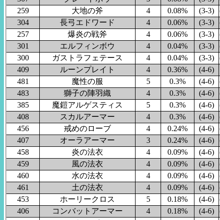
259
大地の斧
4
0.08%
(3-3)
304
長弓エドワード
4
0.06%
(3-3)
257
爆炎の戦斧
4
0.06%
(3-3)
301
エルフィンボウ
4
0.04%
(3-3)
300
ガストラフェテース
4
0.04%
(3-3)
409
ルーンプレイト
4
0.36%
(4-6)
481
魔性の服
5
0.3%
(4-6)
483
獅子の陣羽織
4
0.3%
(4-6)
385
魔鎧アルゲスティス
5
0.3%
(4-6)
408
スカルアーマー
4
0.3%
(4-6)
456
戒めのローブ
4
0.24%
(4-6)
407
オーラアーマー
3
0.24%
(4-6)
458
炎の法衣
4
0.09%
(4-6)
459
風の法衣
4
0.09%
(4-6)
460
水の法衣
4
0.09%
(4-6)
461
土の法衣
4
0.09%
(4-6)
453
ホーリークロス
5
0.18%
(4-6)
406
コンバットアーマー
4
0.18%
(4-6)