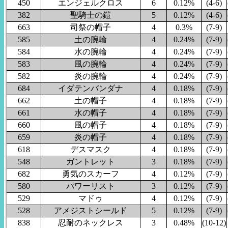
450
エンジェルクロス
6
0.12%
(4-6)
382
聖騎士の鎧
5
0.12%
(4-6)
663
司祭の帽子
4
0.3%
(7-9)
585
土の腕輪
4
0.24%
(7-9)
584
水の腕輪
4
0.24%
(7-9)
583
風の腕輪
4
0.24%
(7-9)
582
炎の腕輪
4
0.24%
(7-9)
684
イダテンバンダナ
4
0.18%
(7-9)
662
土の帽子
4
0.18%
(7-9)
661
水の帽子
4
0.18%
(7-9)
660
風の帽子
4
0.18%
(7-9)
659
炎の帽子
4
0.18%
(7-9)
618
デスマスク
4
0.18%
(7-9)
548
ガントレット
3
0.18%
(7-9)
682
勇気のスカーフ
4
0.12%
(7-9)
580
パワーリスト
3
0.12%
(7-9)
529
マドゥ
4
0.12%
(7-9)
528
アメジストシールド
5
0.12%
(7-9)
838
忍耐のネックレス
3
0.48%
(10-12)