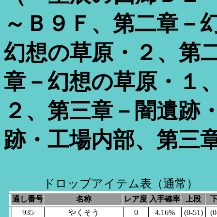
～Ｂ９Ｆ、第二章－
幻想の草原・２、第
章－幻想の草原・１
２、第三章－闇遺跡
跡・工場内部、第三
ドロップアイテム表（通常）
通し番号
名称
レア度
入手確率
上段
935
やくそう
0
4.16%
(0-51)
(0