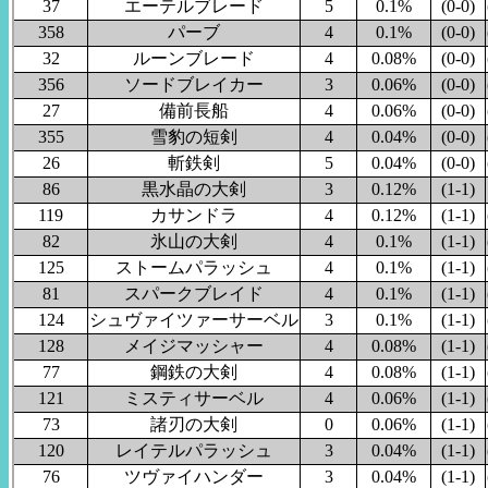
37
エーテルブレード
5
0.1%
(0-0)
358
パーブ
4
0.1%
(0-0)
32
ルーンブレード
4
0.08%
(0-0)
356
ソードブレイカー
3
0.06%
(0-0)
27
備前長船
4
0.06%
(0-0)
355
雪豹の短剣
4
0.04%
(0-0)
26
斬鉄剣
5
0.04%
(0-0)
86
黒水晶の大剣
3
0.12%
(1-1)
119
カサンドラ
4
0.12%
(1-1)
82
氷山の大剣
4
0.1%
(1-1)
125
ストームパラッシュ
4
0.1%
(1-1)
81
スパークブレイド
4
0.1%
(1-1)
124
シュヴァイツァーサーベル
3
0.1%
(1-1)
128
メイジマッシャー
4
0.08%
(1-1)
77
鋼鉄の大剣
4
0.08%
(1-1)
121
ミスティサーベル
4
0.06%
(1-1)
73
諸刃の大剣
0
0.06%
(1-1)
120
レイテルパラッシュ
3
0.04%
(1-1)
76
ツヴァイハンダー
3
0.04%
(1-1)