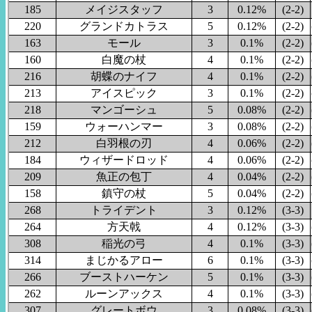
185
メイジスタッフ
3
0.12%
(2-2)
220
グランドカトラス
5
0.12%
(2-2)
163
モール
3
0.1%
(2-2)
160
白魔の杖
4
0.1%
(2-2)
216
胡蝶のナイフ
4
0.1%
(2-2)
213
アイスピック
3
0.1%
(2-2)
218
マンゴーシュ
5
0.08%
(2-2)
159
ウォーハンマー
3
0.08%
(2-2)
212
白羽根の刃
4
0.06%
(2-2)
184
ウィザードロッド
4
0.06%
(2-2)
209
魚正の包丁
4
0.04%
(2-2)
158
鎮守の杖
5
0.04%
(2-2)
268
トライデント
3
0.12%
(3-3)
264
方天戟
4
0.12%
(3-3)
308
稲光の弓
4
0.1%
(3-3)
314
まじかるアロー
6
0.1%
(3-3)
266
ブーストハーケン
5
0.1%
(3-3)
262
ルーンアックス
4
0.1%
(3-3)
307
グレートボウ
3
0.08%
(3-3)