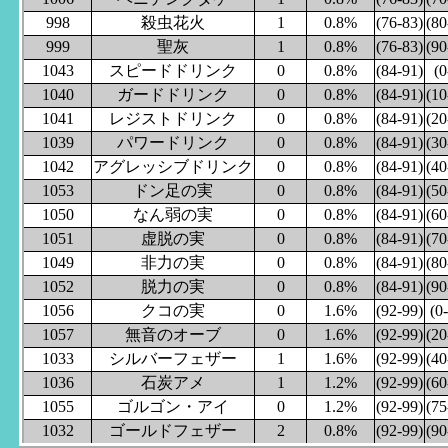
998
殺虫花火
1
0.8%
(76-83)
(80
999
聖灰
1
0.8%
(76-83)
(90
1043
スピードドリンク
0
0.8%
(84-91)
(0
1040
ガードドリンク
0
0.8%
(84-91)
(10
1041
レジストドリンク
0
0.8%
(84-91)
(20
1039
パワードリンク
0
0.8%
(84-91)
(30
1042
アグレッシブドリンク
0
0.8%
(84-91)
(40
1053
ドン足の実
0
0.8%
(84-91)
(50
1050
なん弱の実
0
0.8%
(84-91)
(60
1051
虚脱の実
0
0.8%
(84-91)
(70
1049
非力の実
0
0.8%
(84-91)
(80
1052
脱力の実
0
0.8%
(84-91)
(90
1056
クコの実
0
1.6%
(92-99)
(0
1057
無音のオーブ
0
1.6%
(92-99)
(20
1033
シルバーフェザー
1
1.6%
(92-99)
(40
1036
石炭アメ
1
1.2%
(92-99)
(60
1055
ゴルゴン・アイ
0
1.2%
(92-99)
(75
1032
ゴールドフェザー
2
0.8%
(92-99)
(90