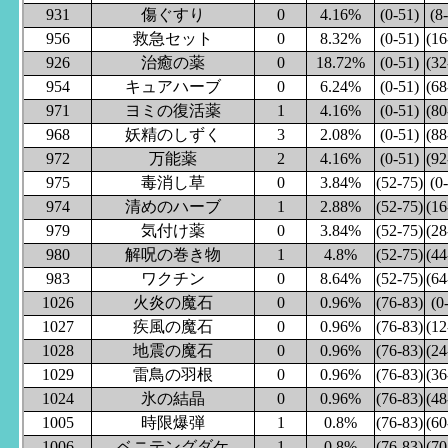
931
傷ぐすり
0
4.16%
(0-51)
(8
956
救急セット
0
8.32%
(0-51)
(16
926
治癒の薬
0
18.72%
(0-51)
(32
954
キュアハーブ
0
6.24%
(0-51)
(68
971
ヨミの復活薬
1
4.16%
(0-51)
(80
968
妖精のしずく
3
2.08%
(0-51)
(88
972
万能薬
2
4.16%
(0-51)
(92
975
毒消し草
0
3.84%
(52-75)
(0
974
清めのハーブ
1
2.88%
(52-75)
(16
979
気付け薬
0
3.84%
(52-75)
(28
980
解呪の巻き物
1
4.8%
(52-75)
(44
983
ワクチン
0
8.64%
(52-75)
(64
1026
火炎の魔石
0
0.96%
(76-83)
(0
1027
疾風の魔石
0
0.96%
(76-83)
(12
1028
地震の魔石
0
0.96%
(76-83)
(24
1029
雷鳥の羽根
0
0.96%
(76-83)
(36
1024
氷の結晶
0
0.96%
(76-83)
(48
1005
時限爆弾
1
0.8%
(76-83)
(60
1006
ベニテングダケ
1
0.8%
(76-83)
(70