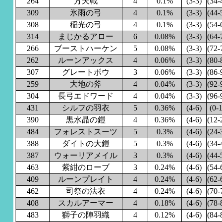
264
方天戟
4
0.1%
(3-3)
(34-
309
氷雨の弓
4
0.1%
(3-3)
(44-
308
稲光の弓
4
0.1%
(3-3)
(54-
314
まじかるアロー
6
0.08%
(3-3)
(64-
266
ブーストハーケン
5
0.08%
(3-3)
(72-
262
ルーンアックス
4
0.06%
(3-3)
(80-
307
グレートボウ
3
0.06%
(3-3)
(86-
259
大地の斧
4
0.04%
(3-3)
(92-
304
長弓エドワード
4
0.04%
(3-3)
(96-
431
シルフの羽衣
5
0.36%
(4-6)
(0-1
390
黒水晶の鎧
4
0.36%
(4-6)
(12-
484
フォレストスーツ
5
0.3%
(4-6)
(24-
388
ダイトの大鎧
5
0.3%
(4-6)
(34-
387
ウォーリアメイル
3
0.3%
(4-6)
(44-
463
紫紺のローブ
3
0.24%
(4-6)
(54-
409
ルーンプレイト
4
0.24%
(4-6)
(62-
462
司祭の法衣
4
0.24%
(4-6)
(70-
408
スカルアーマー
4
0.18%
(4-6)
(78-
483
獅子の陣羽織
4
0.12%
(4-6)
(84-