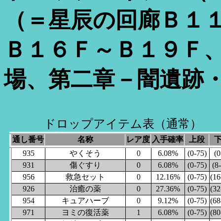
（＝星辰の回廊Ｂ１
Ｂ１６Ｆ～Ｂ１９Ｆ
場、第二章－闇遺跡
ドロップアイテム表（通常）
通し番号
名称
レア度
入手確率
上段
935
やくそう
0
6.08%
(0-75)
(0
931
傷ぐすり
0
6.08%
(0-75)
(8
956
救急セット
0
12.16%
(0-75)
(16
926
治癒の薬
0
27.36%
(0-75)
(32
954
キュアハーブ
0
9.12%
(0-75)
(68
971
ヨミの復活薬
1
6.08%
(0-75)
(80