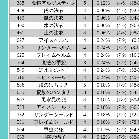
385
魔鎧アルゲスティス
5
0.12%
(4-6)
(88-
458
炎の法衣
4
0.06%
(4-6)
(92-
459
風の法衣
4
0.06%
(4-6)
(94-
460
水の法衣
4
0.06%
(4-6)
(96-
461
土の法衣
4
0.06%
(4-6)
(98-
627
アイスヘルム
4
0.24%
(7-9)
(0-
626
サンダーヘルム
4
0.24%
(7-9)
(8-1
625
フレイムヘルム
4
0.24%
(7-9)
(16-
564
魔法の手袋
3
0.24%
(7-9)
(24-
549
黒水晶の小手
4
0.24%
(7-9)
(32-
516
ヘビィシールド
4
0.24%
(7-9)
(40-
686
漢のはちまき
5
0.18%
(7-9)
(48-
685
蛮族のバンダナ
3
0.18%
(7-9)
(54-
607
黒水晶の兜
4
0.18%
(7-9)
(60-
533
アイスシールド
4
0.18%
(7-9)
(66-
532
サンダーシールド
4
0.18%
(7-9)
(72-
531
フレイムシールド
4
0.18%
(7-9)
(78-
604
甲虫の兜
4
0.12%
(7-9)
(84-
663
司祭の帽子
4
0.12%
(7-9)
(88-