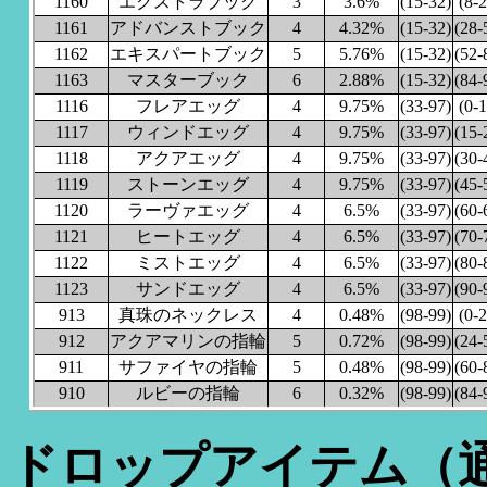
1160
エクストラブック
3
3.6%
(15-32)
(8-2
1161
アドバンストブック
4
4.32%
(15-32)
(28-
1162
エキスパートブック
5
5.76%
(15-32)
(52-
1163
マスターブック
6
2.88%
(15-32)
(84-
1116
フレアエッグ
4
9.75%
(33-97)
(0-1
1117
ウィンドエッグ
4
9.75%
(33-97)
(15-
1118
アクアエッグ
4
9.75%
(33-97)
(30-
1119
ストーンエッグ
4
9.75%
(33-97)
(45-
1120
ラーヴァエッグ
4
6.5%
(33-97)
(60-
1121
ヒートエッグ
4
6.5%
(33-97)
(70-
1122
ミストエッグ
4
6.5%
(33-97)
(80-
1123
サンドエッグ
4
6.5%
(33-97)
(90-
913
真珠のネックレス
4
0.48%
(98-99)
(0-2
912
アクアマリンの指輪
5
0.72%
(98-99)
(24-
911
サファイヤの指輪
5
0.48%
(98-99)
(60-
910
ルビーの指輪
6
0.32%
(98-99)
(84-
ドロップアイテム（