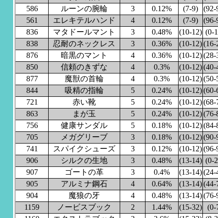
586
ルーンの腕輪
3
0.12%
(7-9)
(92-
561
エレキテルハンド
4
0.12%
(7-9)
(96-
836
マタドールマント
3
0.48%
(10-12)
(0-1
838
忍耐のネックレス
3
0.36%
(10-12)
(16-
876
暗黒のマント
4
0.36%
(10-12)
(28-
850
信頼のきずな
4
0.3%
(10-12)
(40-
877
魔獣の首輪
4
0.3%
(10-12)
(50-
844
吸精の指輪
5
0.24%
(10-12)
(60-
721
赤い靴
5
0.24%
(10-12)
(68-
863
まが玉
5
0.24%
(10-12)
(76-
756
健康サンダル
5
0.18%
(10-12)
(84-
705
メガグリーブ
3
0.18%
(10-12)
(90-
741
スパイクシューズ
3
0.12%
(10-12)
(96-
906
シルクの生地
3
0.48%
(13-14)
(0-2
907
ゴートの革
3
0.4%
(13-14)
(24-
905
アルミナ鋼石
4
0.64%
(13-14)
(44-
904
魔狼の牙
4
0.48%
(13-14)
(76-
1159
ノービスブック
2
1.44%
(15-32)
(0-