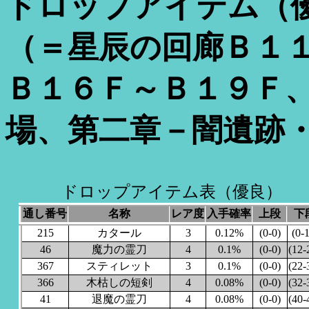
ドロップアイテム（
（＝星辰の回廊Ｂ１
Ｂ１６Ｆ～Ｂ１９Ｆ
場、第二章－闇遺跡
ドロップアイテム表（優良）
通し番号
名称
レア度
入手確率
上段
下
215
カタール
3
0.12%
(0-0)
(0-1
46
魔力の霊刀
4
0.1%
(0-0)
(12-
367
スティレット
3
0.1%
(0-0)
(22-
366
木枯しの短剣
4
0.08%
(0-0)
(32-
41
退魔の霊刀
4
0.08%
(0-0)
(40-