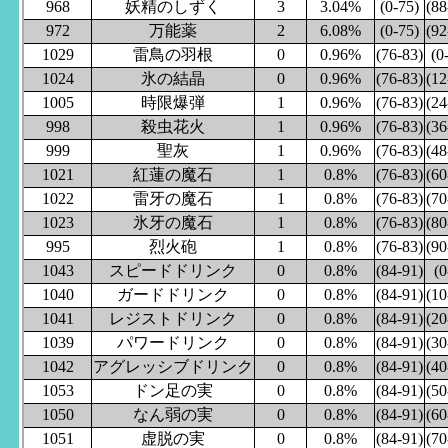
968
妖精のしずく
3
3.04%
(0-75)
(88
972
万能薬
2
6.08%
(0-75)
(92
1029
雷鳥の羽根
0
0.96%
(76-83)
(0
1024
氷の結晶
0
0.96%
(76-83)
(12
1005
時限爆弾
1
0.96%
(76-83)
(24
998
殺虫花火
1
0.96%
(76-83)
(36
999
聖灰
1
0.96%
(76-83)
(48
1021
紅蓮の魔石
1
0.8%
(76-83)
(60
1022
雷牙の魔石
1
0.8%
(76-83)
(70
1023
氷牙の魔石
1
0.8%
(76-83)
(80
995
烈火砲
1
0.8%
(76-83)
(90
1043
スピードドリンク
0
0.8%
(84-91)
(0
1040
ガードドリンク
0
0.8%
(84-91)
(10
1041
レジストドリンク
0
0.8%
(84-91)
(20
1039
パワードリンク
0
0.8%
(84-91)
(30
1042
アグレッシブドリンク
0
0.8%
(84-91)
(40
1053
ドン足の実
0
0.8%
(84-91)
(50
1050
なん弱の実
0
0.8%
(84-91)
(60
1051
虚脱の実
0
0.8%
(84-91)
(70