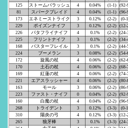
125
ストームパラッシュ
4
0.04%
(1-1)
(92-
81
スパークブレイド
4
0.04%
(1-1)
(96-
173
エネミーストライク
3
0.12%
(2-2)
(0-1
229
ポイズンナイフ
3
0.12%
(2-2)
(12-
226
バタフライナイフ
4
0.1%
(2-2)
(24-
225
フリントナイフ
3
0.1%
(2-2)
(34-
168
バスターフレイル
3
0.1%
(2-2)
(44-
224
ブーメラン
3
0.08%
(2-2)
(54-
172
旋風の杖
4
0.06%
(2-2)
(62-
170
土石の杖
4
0.06%
(2-2)
(68-
169
紅蓮の杖
4
0.06%
(2-2)
(74-
221
エアスラッシャー
4
0.06%
(2-2)
(80-
163
モール
3
0.06%
(2-2)
(86-
223
ファスト・ナイフ
0
0.04%
(2-2)
(92-
160
白魔の杖
4
0.04%
(2-2)
(96-
268
トライデント
3
0.12%
(3-3)
(0-1
310
陽炎の弓
4
0.12%
(3-3)
(12-
265
狼牙棒
3
0.1%
(3-3)
(24-