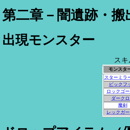
第二章－闇遺跡・搬
出現モンスター
スキ
モンスタ
スターミラ
ビックフ
ロックゴー
ダークロ
魔剣
レックガー