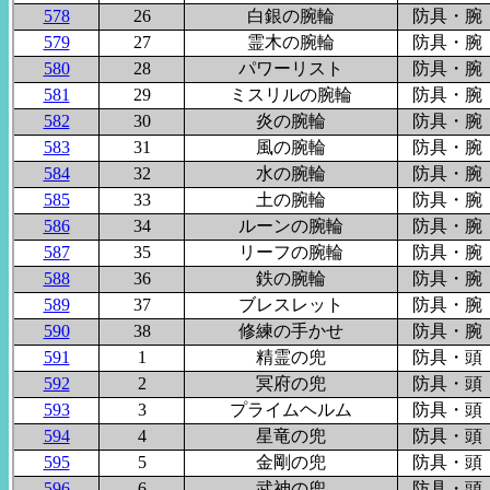
578
26
白銀の腕輪
防具・腕
579
27
霊木の腕輪
防具・腕
580
28
パワーリスト
防具・腕
581
29
ミスリルの腕輪
防具・腕
582
30
炎の腕輪
防具・腕
583
31
風の腕輪
防具・腕
584
32
水の腕輪
防具・腕
585
33
土の腕輪
防具・腕
586
34
ルーンの腕輪
防具・腕
587
35
リーフの腕輪
防具・腕
588
36
鉄の腕輪
防具・腕
589
37
ブレスレット
防具・腕
590
38
修練の手かせ
防具・腕
591
1
精霊の兜
防具・頭
592
2
冥府の兜
防具・頭
593
3
プライムヘルム
防具・頭
594
4
星竜の兜
防具・頭
595
5
金剛の兜
防具・頭
596
6
武神の兜
防具・頭