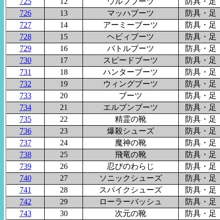
725
12
ウルフブーツ
防具・足
726
13
マッハブーツ
防具・足
727
14
アーミーブーツ
防具・足
728
15
ヘビィブーツ
防具・足
729
16
バトルブーツ
防具・足
730
17
スピードブーツ
防具・足
731
18
ハンターブーツ
防具・足
732
19
ウィングブーツ
防具・足
733
20
ブーツ
防具・足
734
21
エルブンブーツ
防具・足
735
22
精霊の靴
防具・足
736
23
爆殺シューズ
防具・足
737
24
魔神の靴
防具・足
738
25
飛竜の靴
防具・足
739
26
忍びのわらじ
防具・足
740
27
ソニックシューズ
防具・足
741
28
スパイクシューズ
防具・足
742
29
ローラーバッシュ
防具・足
743
30
次元の靴
防具・足