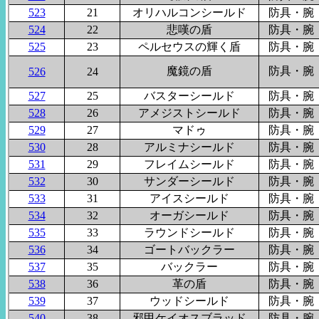
523
21
オリハルコンシールド
防具・腕
524
22
悲嘆の盾
防具・腕
525
23
ペルセウスの輝く盾
防具・腕
魔鏡の盾
防具・腕
526
24
527
25
バスターシールド
防具・腕
528
26
アメジストシールド
防具・腕
529
27
マドゥ
防具・腕
530
28
アルミナシールド
防具・腕
531
29
フレイムシールド
防具・腕
532
30
サンダーシールド
防具・腕
533
31
アイスシールド
防具・腕
534
32
オーガシールド
防具・腕
535
33
ラウンドシールド
防具・腕
536
34
ゴートバックラー
防具・腕
537
35
バックラー
防具・腕
538
36
革の盾
防具・腕
539
37
ウッドシールド
防具・腕
540
38
邪甲ケイオスブラッド
防具・腕