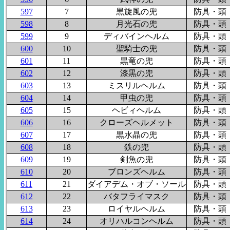
597
7
黒旋風の兜
防具・頭
598
8
月光石の兜
防具・頭
599
9
ディバインヘルム
防具・頭
600
10
聖騎士の兜
防具・頭
601
11
黒竜の兜
防具・頭
602
12
漆黒の兜
防具・頭
603
13
ミスリルヘルム
防具・頭
604
14
甲虫の兜
防具・頭
605
15
ヘビィヘルム
防具・頭
606
16
クローズヘルメット
防具・頭
607
17
黒水晶の兜
防具・頭
608
18
鉄の兜
防具・頭
609
19
剣魚の兜
防具・頭
610
20
ブロンズヘルム
防具・頭
611
21
ダイアデム・オブ・ソール
防具・頭
612
22
バタフライマスク
防具・頭
613
23
ロイヤルヘルム
防具・頭
614
24
オリハルコンヘルム
防具・頭