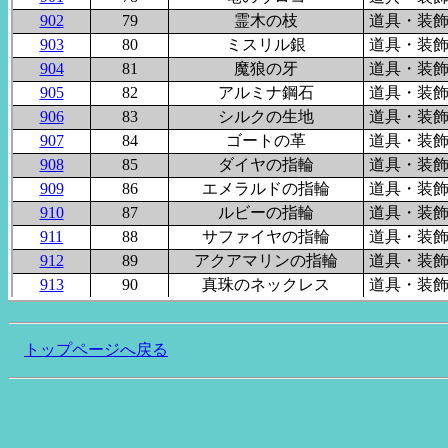
902
79
霊木の枝
道具・装
903
80
ミスリル銀
道具・装
904
81
魔狼の牙
道具・装
905
82
アルミナ鋼石
道具・装
906
83
シルクの生地
道具・装
907
84
ゴートの革
道具・装
908
85
ダイヤの指輪
道具・装
909
86
エメラルドの指輪
道具・装
910
87
ルビーの指輪
道具・装
911
88
サファイヤの指輪
道具・装
912
89
アクアマリンの指輪
道具・装
913
90
真珠のネックレス
道具・装
トップページへ戻る