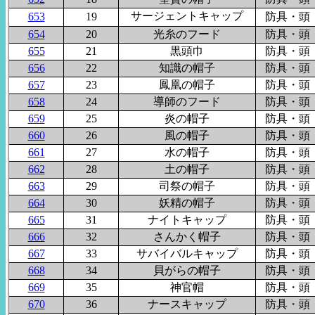
サージェントキャップ
653
19
防具・頭
654
20
光糸のフード
防具・頭
655
21
黒頭巾
防具・頭
656
22
知識の帽子
防具・頭
657
23
鳳凰の帽子
防具・頭
658
24
導師のフード
防具・頭
659
25
炎の帽子
防具・頭
660
26
風の帽子
防具・頭
661
27
水の帽子
防具・頭
662
28
土の帽子
防具・頭
663
29
司祭の帽子
防具・頭
664
30
妖精の帽子
防具・頭
665
31
ナイトキャップ
防具・頭
666
32
さんかく帽子
防具・頭
667
33
サバイバルキャップ
防具・頭
668
34
貝がらの帽子
防具・頭
669
35
神官帽
防具・頭
670
36
ナースキャップ
防具・頭