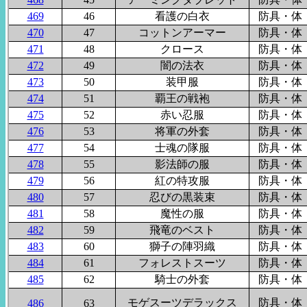
469
46
看護の白衣
防具・体
470
47
コットンアーマー
防具・体
471
48
クロース
防具・体
472
49
闇の法衣
防具・体
473
50
装甲服
防具・体
474
51
覇王の戦袍
防具・体
475
52
赤い忍服
防具・体
476
53
将軍の外套
防具・体
477
54
士魂の隊服
防具・体
478
55
影法師の服
防具・体
479
56
紅の特攻服
防具・体
480
57
忍びの黒装束
防具・体
481
58
魔性の服
防具・体
482
59
飛竜のベスト
防具・体
483
60
獅子の陣羽織
防具・体
484
61
フォレストスーツ
防具・体
485
62
騎士の外套
防具・体
モゲスーツデラックス
防具・体
486
63