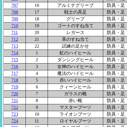
707
16
アルミナグリーブ
防具・足
708
17
戦士の具足
防具・足
709
18
グリーブ
防具・足
710
19
ゴートのすね当て
防具・足
711
20
レガース
防具・足
712
21
革のすね当て
防具・足
713
22
試練の足かせ
防具・足
714
1
虹のハイヒール
防具・足
715
2
ダンシングヒール
防具・足
716
3
女神のハイヒール
防具・足
717
4
魔法のハイヒール
防具・足
718
5
赤いハイヒール
防具・足
719
6
クィーンヒール
防具・足
720
7
ガラスの靴
防具・足
721
8
赤い靴
防具・足
722
9
マスターブーツ
防具・足
723
10
ライオンブーツ
防具・足
724
11
ロイヤルブーツ
防具・足