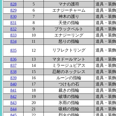
828
5
マナの護符
道具・装
829
6
エナジーチャーム
道具・装
830
7
神木の護り
道具・装
831
8
天使の指輪
道具・装
832
9
ブラックベルト
道具・装
833
10
エナジーリング
道具・装
834
11
怒りの指輪
道具・装
リフレクトリング
道具・装
835
12
836
13
マタドールマント
道具・装
837
14
ミラージュピアス
道具・装
838
15
忍耐のネックレス
道具・装
839
16
ルーンの指輪
道具・装
840
17
つけもの石
道具・装
841
18
裁きの指輪
道具・装
842
19
破壊の指輪
道具・装
843
20
氷雨の指輪
道具・装
844
21
吸精の指輪
道具・装
845
22
烈火の指輪
道具・装