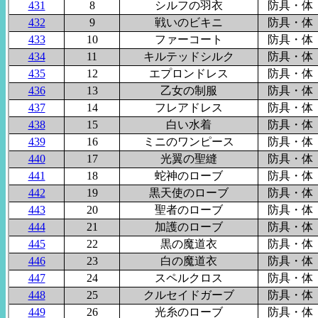
431
8
シルフの羽衣
防具・体
432
9
戦いのビキニ
防具・体
433
10
ファーコート
防具・体
434
11
キルテッドシルク
防具・体
435
12
エプロンドレス
防具・体
436
13
乙女の制服
防具・体
437
14
フレアドレス
防具・体
438
15
白い水着
防具・体
439
16
ミニのワンピース
防具・体
440
17
光翼の聖縫
防具・体
441
18
蛇神のローブ
防具・体
442
19
黒天使のローブ
防具・体
443
20
聖者のローブ
防具・体
444
21
加護のローブ
防具・体
445
22
黒の魔道衣
防具・体
446
23
白の魔道衣
防具・体
447
24
スペルクロス
防具・体
448
25
クルセイドガーブ
防具・体
449
26
光糸のローブ
防具・体