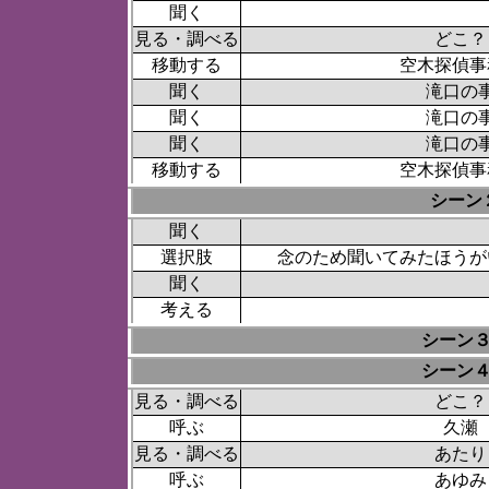
聞く
見る・調べる
どこ？
移動する
空木探偵事
聞く
滝口の
聞く
滝口の
聞く
滝口の
移動する
空木探偵事
シーン
聞く
選択肢
念のため聞いてみたほうが
聞く
考える
シーン
シーン
見る・調べる
どこ？
呼ぶ
久瀬
見る・調べる
あたり
呼ぶ
あゆみ