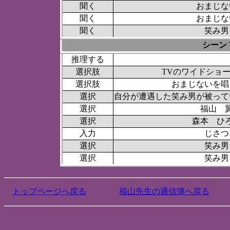
聞く
おまじな
聞く
おまじな
聞く
笑み男
シーン
推理する
選択肢
TVのワイドショ
選択肢
おまじないを唱
選択
自分が遭遇した笑み男が被って
選択
福山 
選択
森本 ひ
入力
じさつ
選択
笑み男
選択
笑み男
トップページへ戻る
福山先生の通信簿へ戻る