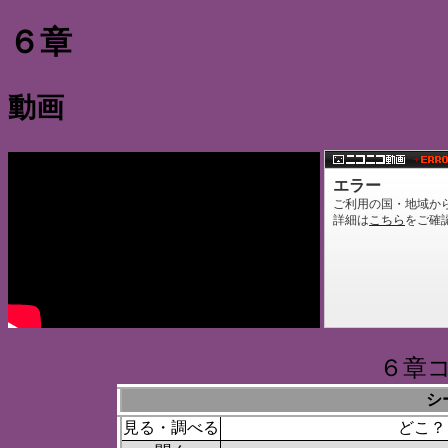
６章
動画
６章
シ
見る・調べる
どこ？