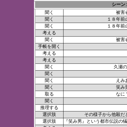
シーン
聞く
被害
聞く
１８年前
聞く
１８年前
考える
聞く
被害
手帳を開く
考える
考える
聞く
久瀬
聞く
聞く
えみ
聞く
笑み
取る
なに
聞く
推理する
選択肢
その様子から他殺だ
選択肢
『笑み男』という都市伝説の