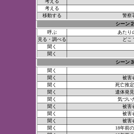
考える
考える
移動する
警察
シーン
呼ぶ
あたり
見る・調べる
どこ
聞く
聞く
シーン
聞く
聞く
被害
聞く
死亡推
聞く
遺体発
聞く
気づい
聞く
被害
聞く
被害
聞く
被害
聞く
18年前