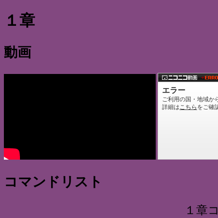
１章
動画
コマンドリスト
１章