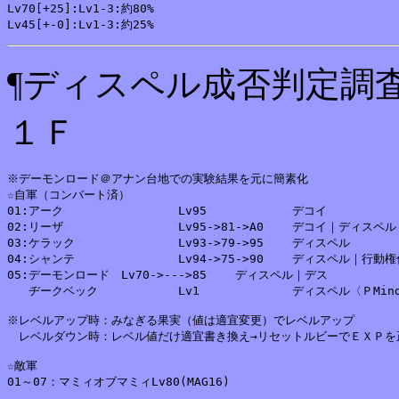
Lv70[+25]:Lv1-3:約80%

¶ディスペル成否判定調
１Ｆ
※デーモンロード＠アナン台地での実験結果を元に簡素化

☆自軍（コンバート済）

01:アーク		Lv95		デコイ

02:リーザ		Lv95->81->A0	デコイ｜ディスペル

03:ケラック		Lv93->79->95	ディスペル

04:シャンテ		Lv94->75->90	ディスペル｜行動権付与

05:デーモンロード	Lv70->--->85	ディスペル｜デス

   ヂークベック		Lv1		ディスペル〈ＰMindCrash〉

※レベルアップ時：みなぎる果実（値は適宜変更）でレベルアップ

　レベルダウン時：レベル値だけ適宜書き換え→リセットルビーでＥＸＰを正
☆敵軍
