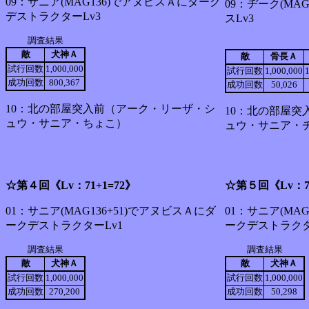
09：サニア(MAG136)でアヌビスＡにダーク
09：ヂーク(MAG
デストラクターLv3
スLv3
調査結果
敵
犬神Ａ
敵
骨長Ａ
試行回数
1,000,000
試行回数
1,000,000
成功回数
800,367
成功回数
50,026
10：北の部屋突入前（アーク・リーザ・シ
10：北の部屋突
ュウ・サニア・ちょこ）
ュウ・サニア・
☆第４回《Lv：71+1=72》
☆第５回《Lv：71
01：サニア(MAG136+51)でアヌビスＡにダ
01：サニア(MA
ークデストラクターLv1
ークデストラクタ
調査結果
調査結果
敵
犬神Ａ
敵
犬神Ａ
試行回数
1,000,000
試行回数
1,000,000
成功回数
270,200
成功回数
50,298