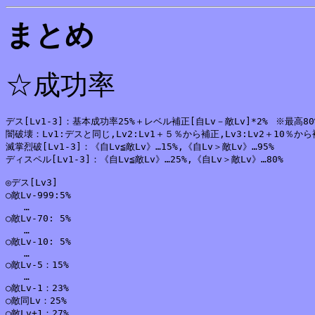
まとめ
☆成功率
デス[Lv1-3]：基本成功率25%＋レベル補正[自Lv－敵Lv]*2%	※最高80%,最低5%

闇破壊：Lv1:デスと同じ,Lv2:Lv1＋５％から補正,Lv3:Lv2＋10％から補正	※最高80%,最低
滅掌烈破[Lv1-3]：《自Lv≦敵Lv》…15%,《自Lv＞敵Lv》…95%

ディスペル[Lv1-3]：《自Lv≦敵Lv》…25%,《自Lv＞敵Lv》…80%

◎デス[Lv3]

○敵Lv-999:5%

　　…

○敵Lv-70: 5%

　　…

○敵Lv-10: 5%

　　…

○敵Lv-5：15%

　　…

○敵Lv-1：23%

○敵同Lv：25%

○敵Lv+1：27%
