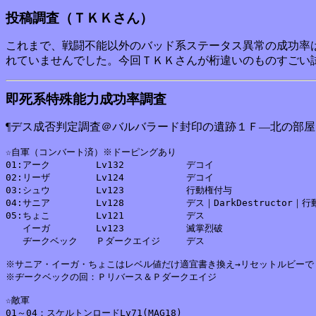
投稿調査（ＴＫＫさん）
これまで、戦闘不能以外のバッド系ステータス異常の成功率
れていませんでした。今回ＴＫＫさんが桁違いのものすごい試
即死系特殊能力成功率調査
¶デス成否判定調査＠バルバラード封印の遺跡１Ｆ―北の部屋
☆自軍（コンバート済）※ドーピングあり

01:アーク	Lv132		デコイ

02:リーザ	Lv124		デコイ

03:シュウ	Lv123		行動権付与

04:サニア	Lv128		デス｜DarkDestructor｜行動権付与

05:ちょこ	Lv121		デス

   イーガ	Lv123		滅掌烈破

   ヂークベック	Ｐダークエイジ	デス

※サニア・イーガ・ちょこはレベル値だけ適宜書き換え→リセットルビーでＥ
※ヂークベックの回：Ｐリバース＆Ｐダークエイジ

☆敵軍

01～04：スケルトンロードLv71(MAG18)
