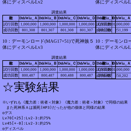
体にディスペルLv2
体にディスペルL
調査結果
敵
DthWiz_Ａ
DthWiz_Ｂ
DthWiz_Ｃ
DthWiz_Ｄ
DthWiz_Ｅ
敵
DthWiz_Ａ
試行回数
1,000,000
1,000,000
1,000,000
1,000,000
試行回数
1,000,000
1,000,000
成功回数
801,308
801,307
801,308
801,307
成功回数
801,306
251,199
10：デーモンロード(MAG17+51)で死神族５
10：デーモンロー
体にディスペルLv3
体にディスペルL
調査結果
敵
DthWiz_Ａ
DthWiz_Ｂ
DthWiz_Ｃ
DthWiz_Ｄ
DthWiz_Ｅ
敵
DthWiz_Ａ
試行回数
1,000,000
1,000,000
1,000,000
1,000,000
試行回数
1,000,000
1,000,000
成功回数
800,487
800,487
800,488
800,487
800,487
成功回数
250,202
☆実験結果
※いずれも《魔力差：術者＜対象》《魔力差：術者＞対象》で同様の結果

　また死神系Ａは瀕死(HP3)だったが他の個体と同様の結果

◎デス

Lv70[+25]:Lv2-3:約75%

Lv45[+-0]:Lv2-3:約25%

◎ディスペル
