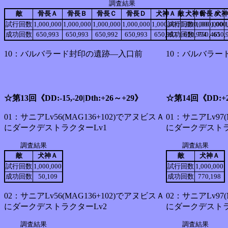
調査結果
敵
骨長Ａ
骨長Ｂ
骨長Ｃ
骨長Ｄ
犬神Ａ
敵
犬神Ｂ
骨長Ａ
犬神
試行回数
1,000,000
1,000,000
1,000,000
1,000,000
1,000,000
試行回数
1,000,000
1,000,000
1,000
成功回数
650,993
650,993
650,992
650,993
650,993
成功回数
650,994
750,461
650,
10：バルバラード封印の遺跡―入口前
10：バルバラー
☆第13回《DD:-15,-20|Dth:+26～+29》
☆第14回《DD:+
01：サニアLv56(MAG136+102)でアヌビスＡ
01：サニアLv97
にダークデストラクターLv1
にダークデストラ
調査結果
調査結果
敵
犬神Ａ
敵
犬神Ａ
試行回数
1,000,000
試行回数
1,000,000
成功回数
50,109
成功回数
770,198
02：サニアLv56(MAG136+102)でアヌビスＡ
02：サニアLv97
にダークデストラクターLv2
にダークデストラ
調査結果
調査結果