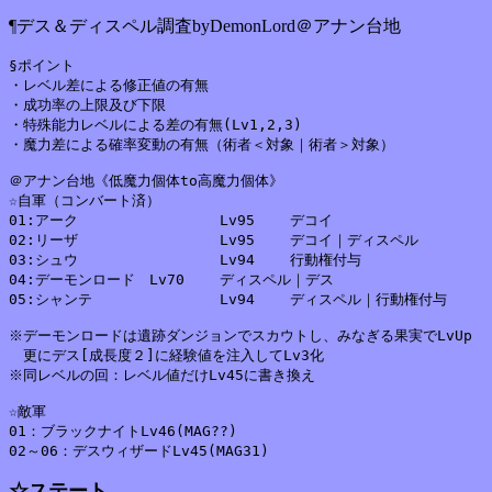
¶デス＆ディスペル調査byDemonLord＠アナン台地
§ポイント

・レベル差による修正値の有無

・成功率の上限及び下限

・特殊能力レベルによる差の有無(Lv1,2,3)

・魔力差による確率変動の有無（術者＜対象｜術者＞対象）

＠アナン台地《低魔力個体to高魔力個体》

☆自軍（コンバート済）

01:アーク		Lv95	デコイ

02:リーザ		Lv95	デコイ｜ディスペル

03:シュウ		Lv94	行動権付与

04:デーモンロード	Lv70	ディスペル｜デス

05:シャンテ		Lv94	ディスペル｜行動権付与

※デーモンロードは遺跡ダンジョンでスカウトし、みなぎる果実でLvUp

　更にデス[成長度２]に経験値を注入してLv3化

※同レベルの回：レベル値だけLv45に書き換え

☆敵軍

01：ブラックナイトLv46(MAG??)

☆ステート