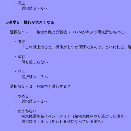
　　　・浮上

　　　　　選択肢３－６へ

○深度５　揺れが大きくなる
　　選択肢５－１　敵潜水艦と交戦後（ＢＧＭがキメラ研究所のものに）

　　　・潜行

　　　　　「これ以上潜ると、機体がもつか保障できんぞ」といわれる。選
　　　・進む

　　　　　何も起こらない

　　　・浮上

　　　　　選択肢４－７へ

　　選択肢５－２　危険でも潜行する？

　　　・やめる

　　　　　選択肢５－１へ

　　　・かまわない

　　　　　潜水艦選択肢イベントクリア（敵潜水艦をやり過ごした場合）

　　　　　選択肢６－３へ（狙われる番になっている場合）
