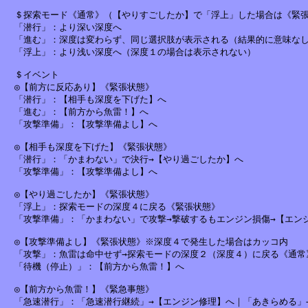
　＄探索モード《通常》（【やりすごしたか】で「浮上」した場合は《緊張
　「潜行」：より深い深度へ

　「進む」：深度は変わらず、同じ選択肢が表示される（結果的に意味なし
　「浮上」：より浅い深度へ（深度１の場合は表示されない）

　＄イベント

　◎【前方に反応あり】《緊張状態》

　「潜行」：【相手も深度を下げた】へ

　「進む」：【前方から魚雷！】へ

　「攻撃準備」：【攻撃準備よし】へ

　◎【相手も深度を下げた】《緊張状態》

　「潜行」：「かまわない」で決行→【やり過ごしたか】へ

　「攻撃準備」：【攻撃準備よし】へ

　◎【やり過ごしたか】《緊張状態》

　「浮上」：探索モードの深度４に戻る《緊張状態》

　「攻撃準備」：「かまわない」で攻撃→撃破するもエンジン損傷→【エンジ
　◎【攻撃準備よし】《緊張状態》※深度４で発生した場合はカッコ内

　「攻撃」：魚雷は命中せず→探索モードの深度２（深度４）に戻る《通常》
　「待機（停止）」：【前方から魚雷！】へ

　◎【前方から魚雷！】《緊急事態》

　「急速潜行」：「急速潜行継続」→【エンジン修理】へ｜「あきらめる」→