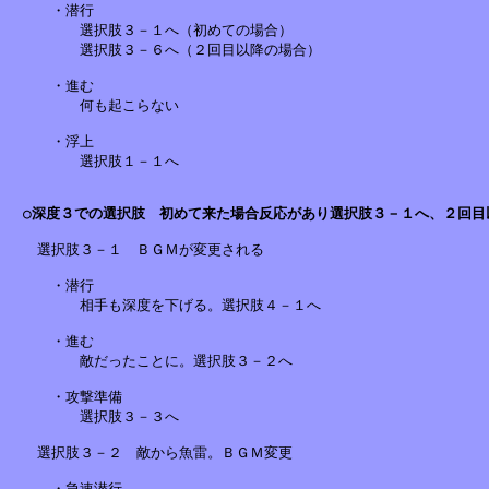
　　　・潜行

　　　　　選択肢３－１へ（初めての場合）

　　　　　選択肢３－６へ（２回目以降の場合）

　　　・進む

　　　　　何も起こらない

　　　・浮上

　　　　　選択肢１－１へ

○深度３での選択肢　初めて来た場合反応があり選択肢３－１へ、２回目
　　選択肢３－１　ＢＧＭが変更される　　　　　　　　　　

　　　・潜行　　　　　　　　　　　　　　　　　　　　

　　　　　相手も深度を下げる。選択肢４－１へ

　　　・進む　　　　　　　　　　　　　　　　

　　　　　敵だったことに。選択肢３－２へ　　　　　　　　　　

　　　・攻撃準備

　　　　　選択肢３－３へ　　　　　　　　　　　　　　　　

　　選択肢３－２　敵から魚雷。ＢＧＭ変更　　

　　　・急速潜行　　　　　　　　　　　　　　　　　　　
