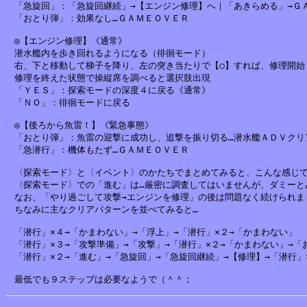
　「急旋回」：「急旋回継続」→【エンジン修理】へ｜「あきらめる」→ＧＡ
　「おとり弾」：効果なし…ＧＡＭＥＯＶＥＲ

　◎【エンジン修理】《通常》

　潜水艦内を歩き回れるようになる（徘徊モード）

　右、下と移動して梯子を降り、左の突き当たりで【○】すれば、修理開始

　修理を終えた状態で操縦席を調べると選択肢出現

　「ＹＥＳ」：探索モードの深度４に戻る《通常》

　「ＮＯ」：徘徊モードに戻る

　◎【後ろから魚雷！】《緊急事態》

　「おとり弾」：魚雷の迎撃に成功し、追撃を振り切る…潜水艦ＡＤＶクリア
　「急潜行」：機体もたず…ＧＡＭＥＯＶＥＲ

　〈探索モード〉と〈イベント〉のかたちでまとめてみると、こんな感じで
　〈探索モード〉での「進む」は…厳密に調査してはいませんが、ダミーとみ
　なお、「やり過ごして攻撃→エンジンを修理」の後は問題なく続けられまし
　ちなみに主なクリアパターンを並べてみると…

　「潜行」×４→「かまわない」→「浮上」→「潜行」×２→「かまわない」

　「潜行」×３→「攻撃準備」→「攻撃」→「潜行」×２→「かまわない」→「お
　「潜行」×２→「進む」→「急旋回」→「急旋回継続」→【修理】→「潜行」×