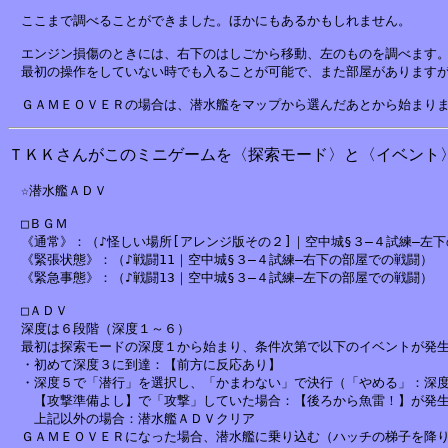
　ここまで調べることができました。ほかにもあるかもしれません。

　エンジン損傷のときには、右下のはしごから移動、左のものを調べます。
　最初の操作をしていない時でも入ることが可能で、また部屋がありますが
ＴＫＫさんがこのミニゲームを〈探索モード〉と〈イベント
　☆潜水艦ＡＤＶ

　□ＢＧＭ

　《通常》：（♪怪しい場所[アレンジ版その２]｜空中城§３―４試練―左下
　《緊張状態》：（♪戦闘11｜空中城§３―４試練―右下の部屋での戦闘）

　《緊急事態》：（♪戦闘13｜空中城§３―４試練―左下の部屋での戦闘）

　□ＡＤＶ

　深度は６段階（深度１～６）

　最初は探索モードの深度１から始まり、条件次第で以下のイベントが発生
　・初めて深度３に到達：【前方に反応あり】

　・深度５で「潜行」を選択し、「かまわない」で決行（「やめる」：深度
　　【攻撃準備よし】で「攻撃」していた場合：【後ろから魚雷！】が発生
　　上記以外の場合：潜水艦ＡＤＶクリア

　ＧＡＭＥＯＶＥＲになった場合、潜水艦に乗り込む（ハッチの梯子を降り