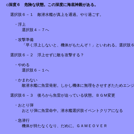
○深度６　危険な状態。この深度に海底神殿がある。
　　選択肢６－１　敵潜水艦が真上を通過。やり過ごす。

　　　・浮上

　　　　　選択肢４－７へ

　　　・攻撃準備

　　　　　「早く浮上しないと、機体がもたんぞ！」といわれる。選択肢６
　　選択肢６－２　浮上せずに敵を攻撃する？

　　　・やめる

　　　　　選択肢６－１へ

　　　・かまわない

　　　　　敵潜水艦に魚雷発射。しかし機体に無理をさせすぎたためエンジ
　　選択肢６－３　後ろから魚雷が迫っている状態。ＢＧＭ変更

　　　・おとり弾

　　　　　おとり弾に魚雷命中。潜水艦選択肢イベントクリアになる

　　　・急潜行

　　　　　機体が持たなくなり、だめに。ＧＡＭＥＯＶＥＲ
