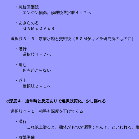
　　　・急旋回継続

　　　　　エンジン損傷。修理後選択肢４－７へ

　　　・あきらめる

　　　　　ＧＡＭＥＯＶＥＲ　　　　　　　　

　　選択肢３－６　敵潜水艦と交戦後（ＢＧＭがキメラ研究所のものに）

　　　・潜行

　　　　　選択肢４－７へ

　　　・進む

　　　　　何も起こらない

　　　・浮上

　　　　　選択肢２－１へ　

○深度４　通常時と反応ありで選択肢変化。少し揺れる
　　選択肢４－１　相手も深度を下げてくる

　　　・潜行

　　　　　「これ以上潜ると、機体がもつか保障できんぞ」といわれる。選
　　　・攻撃準備
