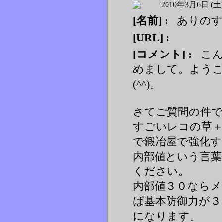
2010年3月6日 (土
[名前] :
ありの
[URL] :
[コメント] :
こん
めまして。よう
(^^)。
さてご質問の件
すごいレコの草
で鍛冶屋で強化
内部値という言
ください。
内部値３０なら
ば基本防御力が３
になります。