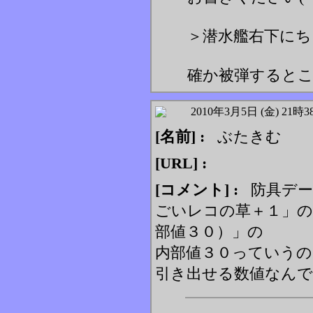
＞潜水艦右下に
確か被弾すると
2010年3月5日 (金) 21時
[名前] :
ぶたきむ
[URL] :
[コメント] :
防具デー
ごいレコの草＋１」の
部値３０）」の
内部値３０っていうの
引き出せる数値なん