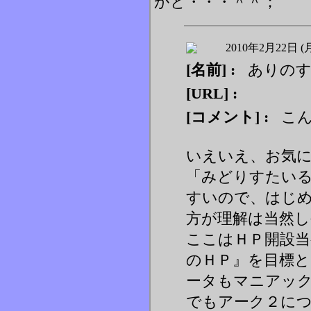
かと・・・＾＾；
2010年2月22日 (
[名前] :
ありの
[URL] :
[コメント] :
こん
いえいえ、お気
「みどりすたい
すいので、はじ
方が理解は当然しや
ここはＨＰ開設当
のＨＰ』を目標
ータもマニアックな
でもアーク２に