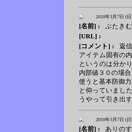
2010年3月7日 (日
[名前] :
ぶたき
[URL] :
[コメント] :
返信
アイテム固有の
というのは分か
内部値３０の場合
使うと基本防御力
と仰っていまし
うやって引き出
2010年3月7日 (日
[名前] :
ありの