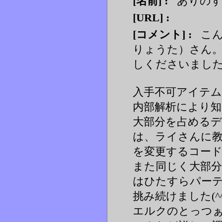
[名前] :
ありの
[URL] :
[コメント] :
こん
りょうた）さん
しくださいました(
入手不可アイテ
内部解析により
大部分を占める
は、ライさんに
を変更するコー
また同じく大部
はひたすらパー
挑み続けました(^^
エルクのとっつ