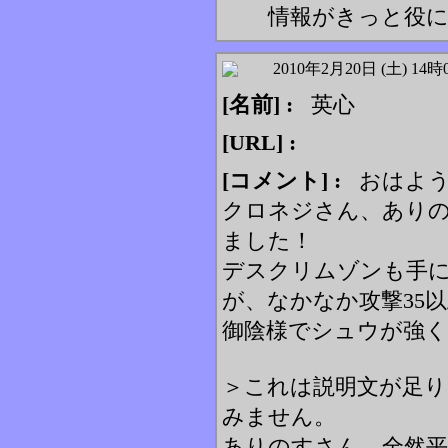
情報がきっと役に
2010年2月20日 (土) 14時
[名前] :
英心
[URL] :
[コメント] :
おはよう
クロネジさん、あり
ました！
デスクリムゾンも手
が、なかなか攻撃35
御陰様でシュウが強
＞これは説明文が足
みません。
ありのすさん、全然