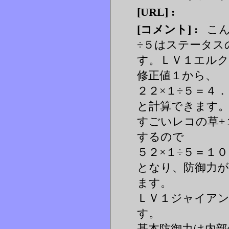
[URL] :
[コメント] :
こん
÷５はステータス
す。ＬＶ１エルク
修正値１から、
２２×１÷５＝４．
と計算できます
すごいレコの草+
するので
５２×１÷５＝１
となり、防御力
ます。
ＬＶ１ジャイア
す。
基本防御力は内部