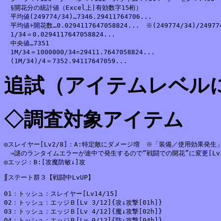
　§開花分の統計値（Excel上|有効数字15桁）

　平均値(249774/34)…7346.29411764706...

　平均値÷開花数…0.0294117647058824...　※(249774/34)/249774
　1/34＝0.0294117647058824...

　中央値…7351

　1M/34＝1000000/34=29411.7647058824...

追試（アイテムレベル
◇調査対象アイテム
◎スレイヤー[Lv2/8]：A:特定敵にダメージ増　※「装備／使用効果発生」
　⇒謎のランタイムエラーが途中で発生するので“戦闘での開花”に変更[Lv14
∬ステート群３【戦闘中LvUP】

01：トッシュ：スレイヤー[Lv14/15]

02：トッシュ：エッジＢ[Lv 3/12]{攻↓攻撃[01h]}

03：トッシュ：エッジＢ[Lv 4/12]{魔↓攻撃[02h]}

04：トッシュ：エッジＢ[Lv 9/12]{防↓攻撃[04h]}
