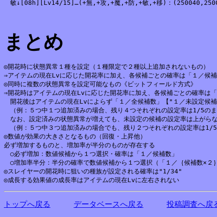
　敏↓[08h][Lv14/15]…(+無,+攻,+魔,+防,+敏,+移)：(250040,250057
まとめ
◎開花時に状態異常１種を設定（１種限定で２種以上追加されないもの）

⇒アイテムの現在Lvに応じた開花率に加え、各候補ごとの確率は「１／候補
◎同時に複数の状態異常を設定可能なもの《ビットフィールド方式》

⇒開花時はアイテムの現在Lvに応じた開花率に加え、各候補ごとの確率は「
　開花後はアイテムの現在Lvによらず「１／全候補数」【"１／未設定候補
　（例：５つ中１つ追加済みの場合、残り４つそれぞれの設定率は1/5のま
　なお、設定済みの状態異常が増えても、未設定の候補の設定率は上がらな
　（例：５つ中３つ追加済みの場合でも、残り２つそれぞれの設定率は1/5
◎数値が効果の大きさとなるもの（回復・上昇他）

必ず増加するものと、増加率が半分のものが存在する

　○必ず増加：数値候補から１つ選択・確率は「１／候補数」

　○増加率半分：半分の確率で数値候補から１つ選択（「１／｛候補数×２｝
◎スレイヤーの開花時に狙いの種族が設定される確率は"1/34"

トップへ戻る
データベースへ戻る
投稿調査へ戻