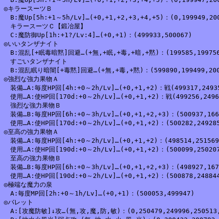
◎キラースーツＢ

　B:魔Up[5h:+1～5h/Lv]…(+0,+1,+2,+3,+4,+5)：(0,199949,200
　キラースーツＣ【鍛冶屋】

　C:魔防御Up[1h:+1?/Lv:4]…(+0,+1)：(499933,500067)

◎いいタンザナイト

　B:混乱[+眠毒暗黙]回避…(+無,+眠,+毒,+暗,+黙)：(199585,199756,20
　すごいタンザナイト

　B:混乱眠り暗闇[+毒黙]回避…(+無,+毒,+黙)：(599890,199499,2006
◎強烈な強力果物Ａ

　装備…A:毎度HP回[4h:+0～2h/Lv]…(+0,+1,+2)：戦(499317,249359
　使用…A:使HP回[170d:+0～2h/Lv]…(+0,+1,+2)：戦(499256,249606
　強烈な強力果物Ｂ

　装備…B:毎度HP回[6h:+0～3h/Lv]…(+0,+1,+2,+3)：(500937,1665
　使用…A:使HP回[170d:+0～2h/Lv]…(+0,+1,+2)：(500282,249285,
◎至高の強力果物Ａ

　装備…A:毎度HP回[4h:+0～2h/Lv]…(+0,+1,+2)：(498514,251569,
　使用…A:使HP回[190d:+0～2h/Lv]…(+0,+1,+2)：(500099,250207,
　至高の強力果物Ｂ

　装備…B:毎度HP回[6h:+0～3h/Lv]…(+0,+1,+2,+3)：(498927,1670
　使用…A:使HP回[190d:+0～2h/Lv]…(+0,+1,+2)：(500878,248844,
◎極端な魔力の泉

　A:毎度MP回[2h:+0～1h/Lv]…(+0,+1)：(500053,499947)

◎バレット

　A:[攻魔防敏]↓攻…(無,攻,魔,防,敏)：(0,250479,249996,250513,2