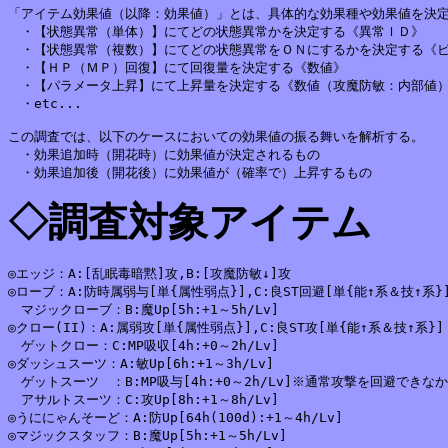
「アイテム効果値（以降：効果値）」とは、具体的な効果種や効果値を決定
　・【状態異常（単体）】にてどの状態異常かを決定する《異常ＩＤ》

　・【状態異常（複数）】にてどの状態異常をＯＮにするかを決定する《ビ
　・【ＨＰ（ＭＰ）回復】にて回復量を決定する《数値》

　・【パラメータ上昇】にて上昇量を決定する《数値（攻魔防敏：内部値）
　・etc...

この調査では、以下のケースにおいての効果値の振る舞いを解析する。

　・効果追加時（開花時）に効果値が決定されるもの

◇調査対象アイテム
◎エッジ：A:[乱眠毒暗黙]攻,B:[攻魔防敏↓]攻

◎ローブ：A:防時属弱与[単{属性弱点}],C:良ST回避[単{能↑系＆技↑系}]
　マジックローブ：B:魔Up[5h:+1～5h/Lv]

◎クロー(II)：A:属弱攻[単{属性弱点}],C:良ST攻[単{能↑系＆技↑系}]

　ゲットクロー：C:MP吸収[4h:+0～2h/Lv]

◎ダッシュスーツ：A:敏Up[6h:+1～3h/Lv]

　ゲットスーツ　：B:MP吸与[4h:+0～2h/Lv]※通常攻撃を回避できな
　アサルトスーツ：C:攻Up[8h:+1～8h/Lv]

◎うににゃんそーど：A:防Up[64h(100d):+1～4h/Lv]

◎マジックスタッフ：B:魔Up[5h:+1～5h/Lv]
