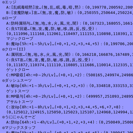
◎エッジ

　A:[乱眠毒暗黙]攻…(無,乱,眠,毒,暗,黙)：(0,199778,200592,200910
　B:[攻魔防敏↓]攻…(無,攻,魔,防,敏)：(0,250355,250644,250224,2
◎ローブ

　A:防時属弱与…(無,地,水,火,風,光,闇)：(0,167323,168055,166141,
　C:良ST回避…(無,攻,魔,防,敏,移,跳,反,投,受)：

　(0,111096,111168,112061,110497,111153,110898,110391,11
　マジックローブ

　B:魔Up[5h:+1～5h/Lv]…(+0,+1,+2,+3,+4,+5)：(0,199706,200
◎クロー(II)

　A:属弱攻…(無,地,水,火,風,光,闇)：(0,166218,166876,167489,166
　C:良ST攻…(無,攻,魔,防,敏,移,跳,反,投,受)：

　(0,111872,110374,111110,110805,111686,110014,112335,11
　ゲットクロー

　C:MP吸収[4h:+0～2h/Lv]…(+0,+1,+2)：(500165,249974,24986
◎ダッシュスーツ

　A:敏Up[6h:+1～3h/Lv]…(+0,+1,+2,+3)：(0,334818,333153,33
　ゲットスーツ

　B:MP吸与[4h:+0～2h/Lv]…(+0,+1,+2)：(499957,251093,24895
　アサルトスーツ

　C:攻Up[8h:+1～8h/Lv]…(+0,+1,+2,+3,+4,+5,+6,+7,+8)：

　(0,125012,124915,125050,125023,125107,124968,124994,12
◎うににゃんそーど

　A:防Up[64h:+1～4h/Lv]…(+0,+1,+2,+3,+4)：(0,250049,25008
◎マジックスタッフ

　B:魔Up[5h:+1～5h/Lv]…(+0,+1,+2,+3,+4,+5)：(0,199947,200