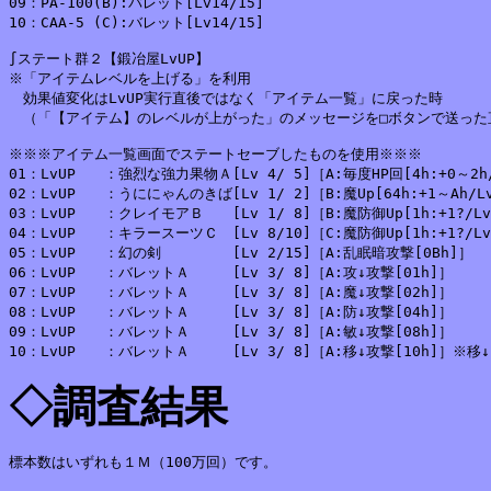
09：PA-100(B):バレット[Lv14/15]

10：CAA-5 (C):バレット[Lv14/15]

∫ステート群２【鍛冶屋LvUP】

※「アイテムレベルを上げる」を利用

　効果値変化はLvUP実行直後ではなく「アイテム一覧」に戻った時

　（「【アイテム】のレベルが上がった」のメッセージを□ボタンで送った直
※※※アイテム一覧画面でステートセーブしたものを使用※※※

01：LvUP　　：強烈な強力果物Ａ[Lv 4/ 5]［A:毎度HP回[4h:+0～2h/
02：LvUP　　：うににゃんのきば[Lv 1/ 2]［B:魔Up[64h:+1～Ah/Lv
03：LvUP　　：クレイモアＢ　　[Lv 1/ 8]［B:魔防御Up[1h:+1?/Lv:
04：LvUP　　：キラースーツＣ　[Lv 8/10]［C:魔防御Up[1h:+1?/Lv:
05：LvUP　　：幻の剣　　　　　[Lv 2/15]［A:乱眠暗攻撃[0Bh]］

06：LvUP　　：バレットＡ　　　[Lv 3/ 8]［A:攻↓攻撃[01h]］

07：LvUP　　：バレットＡ　　　[Lv 3/ 8]［A:魔↓攻撃[02h]］

08：LvUP　　：バレットＡ　　　[Lv 3/ 8]［A:防↓攻撃[04h]］

09：LvUP　　：バレットＡ　　　[Lv 3/ 8]［A:敏↓攻撃[08h]］

◇調査結果
標本数はいずれも１Ｍ（100万回）です。
