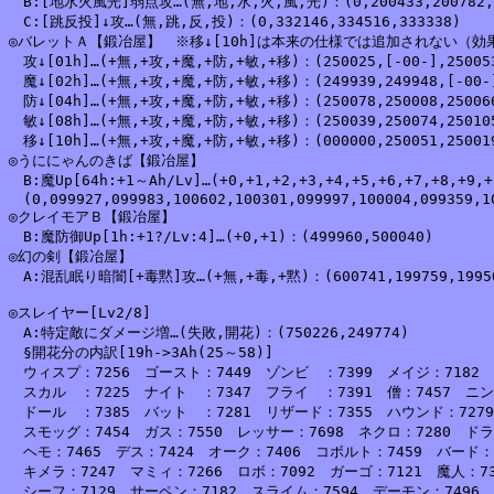
　B:[地水火風光]弱点攻…(無,地,水,火,風,光)：(0,200433,200782,200
　C:[跳反投]↓攻…(無,跳,反,投)：(0,332146,334516,333338)

◎バレットＡ【鍛冶屋】　※移↓[10h]は本来の仕様では追加されない（効果
　攻↓[01h]…(+無,+攻,+魔,+防,+敏,+移)：(250025,[-00-],250053,
　魔↓[02h]…(+無,+攻,+魔,+防,+敏,+移)：(249939,249948,[-00-],
　防↓[04h]…(+無,+攻,+魔,+防,+敏,+移)：(250078,250008,250066,
　敏↓[08h]…(+無,+攻,+魔,+防,+敏,+移)：(250039,250074,250105,
　移↓[10h]…(+無,+攻,+魔,+防,+敏,+移)：(000000,250051,250019,
◎うににゃんのきば【鍛冶屋】

　B:魔Up[64h:+1～Ah/Lv]…(+0,+1,+2,+3,+4,+5,+6,+7,+8,+9,+
　(0,099927,099983,100602,100301,099997,100004,099359,10
◎クレイモアＢ【鍛冶屋】

　B:魔防御Up[1h:+1?/Lv:4]…(+0,+1)：(499960,500040)

◎幻の剣【鍛冶屋】

　A:混乱眠り暗闇[+毒黙]攻…(+無,+毒,+黙)：(600741,199759,19950
◎スレイヤー[Lv2/8]

　A:特定敵にダメージ増…(失敗,開花)：(750226,249774)

　§開花分の内訳[19h->3Ah(25～58)]

　ウィスプ：7256　ゴースト：7449　ゾンビ　：7399　メイジ：7182　妖
　スカル　：7225　ナイト　：7347　フライ　：7391　僧：7457　ニンジ
　ドール　：7385　バット　：7281　リザード：7355　ハウンド：7279
　スモッグ：7454　ガス：7550　レッサー：7698　ネクロ：7280　ドラゴ
　ヘモ：7465　デス：7424　オーク：7406　コボルト：7459　バード：7
　キメラ：7247　マミィ：7266　ロボ：7092　ガーゴ：7121　魔人：731
　シーフ：7129　サーペン：7182　スライム：7594　デーモン：7496
