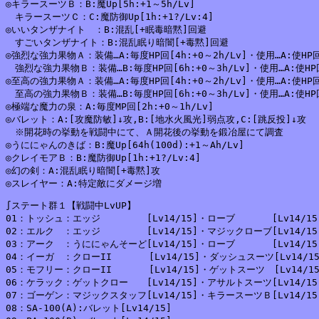
◎キラースーツＢ：B:魔Up[5h:+1～5h/Lv]

　キラースーツＣ：C:魔防御Up[1h:+1?/Lv:4]

◎いいタンザナイト　：B:混乱[+眠毒暗黙]回避

　すごいタンザナイト：B:混乱眠り暗闇[+毒黙]回避

◎強烈な強力果物Ａ：装備…A:毎度HP回[4h:+0～2h/Lv]・使用…A:使HP回[1
　強烈な強力果物Ｂ：装備…B:毎度HP回[6h:+0～3h/Lv]・使用…A:使HP回[1
◎至高の強力果物Ａ：装備…A:毎度HP回[4h:+0～2h/Lv]・使用…A:使HP回[1
　至高の強力果物Ｂ：装備…B:毎度HP回[6h:+0～3h/Lv]・使用…A:使HP回[1
◎極端な魔力の泉：A:毎度MP回[2h:+0～1h/Lv]

◎バレット：A:[攻魔防敏]↓攻,B:[地水火風光]弱点攻,C:[跳反投]↓攻

　※開花時の挙動を戦闘中にて、Ａ開花後の挙動を鍛冶屋にて調査

◎うににゃんのきば：B:魔Up[64h(100d):+1～Ah/Lv]

◎クレイモアＢ：B:魔防御Up[1h:+1?/Lv:4]

◎幻の剣：A:混乱眠り暗闇[+毒黙]攻

∫ステート群１【戦闘中LvUP】

01：トッシュ：エッジ　　　　　[Lv14/15]・ローブ　　　　[Lv14/15]
02：エルク　：エッジ　　　　　[Lv14/15]・マジックローブ[Lv14/15]
03：アーク　：うににゃんそーど[Lv14/15]・ローブ　　　　[Lv14/15]
04：イーガ　：クローII　　　　[Lv14/15]・ダッシュスーツ[Lv14/15
05：モフリー：クローII　　　　[Lv14/15]・ゲットスーツ　[Lv14/15
06：ケラック：ゲットクロー　　[Lv14/15]・アサルトスーツ[Lv14/15]
07：ゴーゲン：マジックスタッフ[Lv14/15]・キラースーツＢ[Lv14/15]
08：SA-100(A):バレット[Lv14/15]
