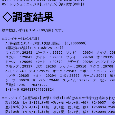
◇調査結果
標本数はいずれも１Ｍ（100万回）です。

◎スレイヤー[Lv14/15]

　A:特定敵にダメージ増…(失敗,開花)：(0,1000000)

　§開花分の内訳[19h->3Ah(25～58)]

　ウィスプ：29242　ゴースト：29022　ゾンビ　：29654　メイジ：2980
　スカル　：29043　ナイト　：29801　フライ　：29768　僧：29335　
　ドール　：29069　バット　：29572　リザード：29284　ハウンド：28
　スモッグ：29337　ガス：29263　レッサー：29510　ネクロ：29708　
　ヘモ：29249　デス：29575　オーク：29587　コボルト：29232　バー
　キメラ：29805　マミィ：29294　ロボ：28507　ガーゴ：29941　魔人：
　シーフ：30029　サーペン：29440　スライム：28987　デーモン：2913
　平均値：29411.76471...

　1/34＝0.0294117647058824...

◎エッジＢ《【攻魔防敏↓】攻撃》※移↓[10h]は本来の仕様では追加されな
　攻↓[01h][Lv 3/12]…(+無,+攻,+魔,+防,+敏,+移)：(249957,[-00-]
　魔↓[02h][Lv 4/12]…(+無,+攻,+魔,+防,+敏,+移)：(250034,250085
　防↓[04h][Lv 9/12]…(+無,+攻,+魔,+防,+敏,+移)：(250094,249838