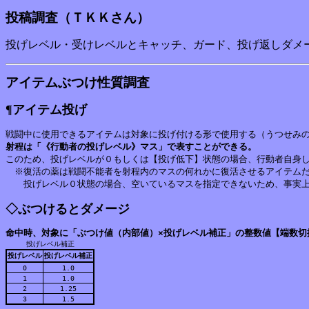
投稿調査（ＴＫＫさん）
投げレベル・受けレベルとキャッチ、ガード、投げ返しダメー
アイテムぶつけ性質調査
¶アイテム投げ
射程は「《行動者の投げレベル》マス」で表すことができる。
このため、投げレベルが０もしくは【投げ低下】状態の場合、行動者自身し
　※復活の薬は戦闘不能者を射程内のマスの何れかに復活させるアイテムだ
◇ぶつけるとダメージ
命中時、対象に「ぶつけ値（内部値）×投げレベル補正」の整数値【端数切
投げレベル補正
投げレベル
投げレベル補正
0
1.0
1
1.0
2
1.25
3
1.5