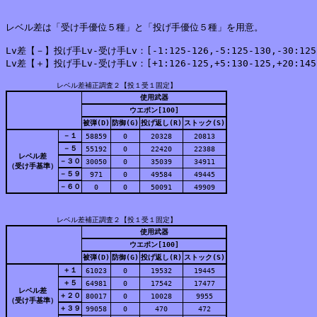
レベル差は「受け手優位５種」と「投げ手優位５種」を用意。

Lv差【－】投げ手Lv-受け手Lv：[-1:125-126,-5:125-130,-30:125-15
Lv差【＋】投げ手Lv-受け手Lv：[+1:126-125,+5:130-125,+20:145-12
レベル差補正調査２【投１受１固定】
使用武器
ウエポン[100]
被弾(D)
防御(G)
投げ返し(R)
ストック(S)
－１
58859
0
20328
20813
－５
55192
0
22420
22388
レベル差
－３０
30050
0
35039
34911
（受け手基準）
－５９
971
0
49584
49445
－６０
0
0
50091
49909
レベル差補正調査２【投１受１固定】
使用武器
ウエポン[100]
被弾(D)
防御(G)
投げ返し(R)
ストック(S)
＋１
61023
0
19532
19445
＋５
64981
0
17542
17477
レベル差
＋２０
80017
0
10028
9955
（受け手基準）
＋３９
99058
0
470
472