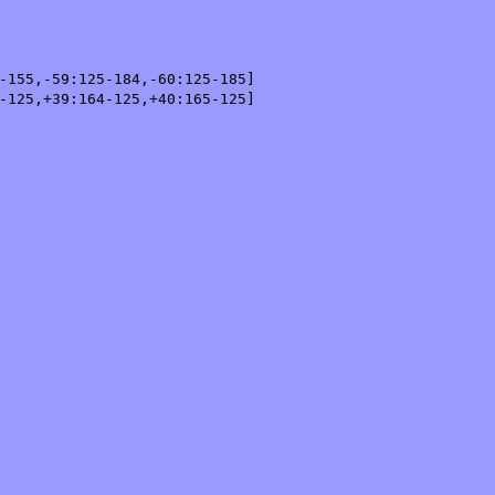
5,-59:125-184,-60:125-185]

5,+39:164-125,+40:165-125]
