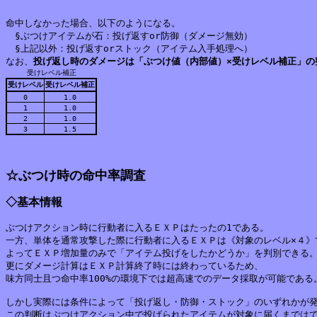
命中しなかった場合、以下のようになる。

　§ぶつけアイテムが石：投げ返すor防御（ダメージ無効）

　§上記以外：投げ返すorストック（アイテム入手処理へ）

なお、
投げ返し時のダメージは「ぶつけ値（内部値）×受けレベル補正」の
受けレベル補正
受けレベル
受けレベル補正
0
1.0
1
1.0
2
1.0
3
1.5
☆ぶつけ時の命中率調査
◇基本情報
ぶつけアクション時に行動者に入るＥＸＰはたったの1である。

一方、単体を通常攻撃した際に行動者に入るＥＸＰは《対象のレベル×４》で
よってＥＸＰ増加量のみで「アイテム投げをしたかどうか」を判別できる。
更にダメージ計算はＥＸＰ計算終了時には終わっているため、

味方同士且つ命中率100%の環境下では超高速でのデータ採取が可能である。
しかし実際には条件によって「投げ返し・防御・ストック」のいずれかが発
この判断はぶつけアクション中で投げられたアイテムが対象に届くまではで