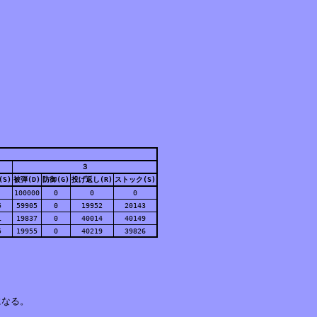
３
S)
被弾(D)
防御(G)
投げ返し(R)
ストック(S)
100000
0
0
0
5
59905
0
19952
20143
1
19837
0
40014
40149
5
19955
0
40219
39826
なる。
