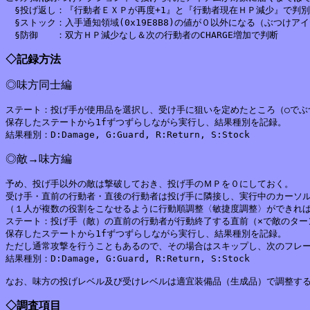
　§投げ返し：『行動者ＥＸＰが再度+1』と『行動者現在ＨＰ減少』で判別
　§ストック：入手通知領域(0x19E8B8)の値が０以外になる（ぶつけアイ
◇記録方法
◎味方同士編
ステート：投げ手が使用品を選択し、受け手に狙いを定めたところ（○でぶつ
保存したステートから1fずつずらしながら実行し、結果種別を記録。

◎敵→味方編
予め、投げ手以外の敵は撃破しておき、投げ手のＭＰを０にしておく。

受け手・直前の行動者・直後の行動者は投げ手に隣接し、実行中のカーソル
（１人が複数の役割をこなせるように行動順調整〈敏捷度調整〉ができれば
ステート：投げ手（敵）の直前の行動者が行動終了する直前（×で敵のターン
保存したステートから1fずつずらしながら実行し、結果種別を記録。

ただし通常攻撃を行うこともあるので、その場合はスキップし、次のフレー
結果種別：D:Damage, G:Guard, R:Return, S:Stock

◇調査項目