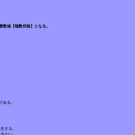
整数値【端数切捨】となる。
ある。





生する。

きない。
