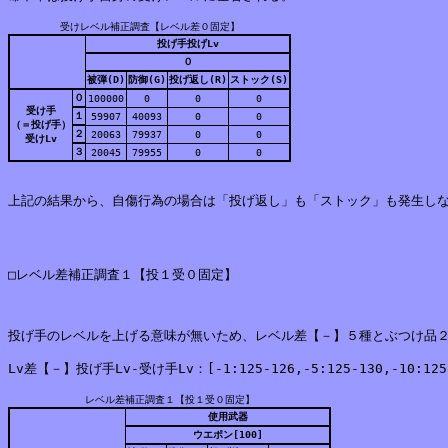
受けレベル補正調査【レベル差０固定】
投げ手投げLv
０
被弾(D)
防御(G)
投げ返し(R)
ストック(S)
０
100000
0
0
0
受け手
１
59907
40093
0
0
（＝投げ手）
２
20063
79937
0
0
受けLv
３
20045
79955
0
0
上記の結果から、自傷行為の場合は「投げ返し」も「ストック」も発生しな
□レベル差補正調査１【投１受０固定】
投げ手のレベルを上げる意味が無いため、レベル差【－】５種とぶつけ品２
Lv差【－】投げ手Lv-受け手Lv：[-1:125-126,-5:125-130,-10:125-13
レベル差補正調査１【投１受０固定】
使用武器
ウエポン[100]