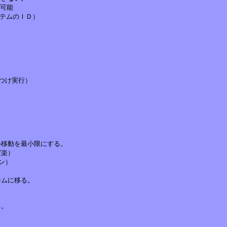
可能

テムのＩＤ）

け実行）

移動を最小限にする。

楽）

）

ムに移る。
