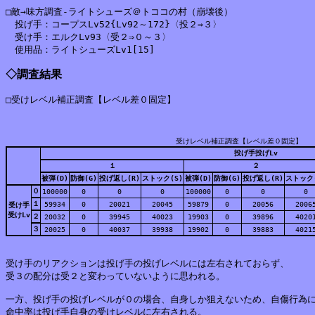
□敵→味方調査‐ライトシューズ＠トココの村（崩壊後）

　投げ手：コープスLv52{Lv92～172}〈投２⇒３〉

　受け手：エルクLv93〈受２⇒０～３〉

◇調査結果
□受けレベル補正調査【レベル差０固定】
受けレベル補正調査【レベル差０固定】
投げ手投げLv
１
２
被弾(D)
防御(G)
投げ返し(R)
ストック(S)
被弾(D)
防御(G)
投げ返し(R)
ストック(
０
100000
0
0
0
100000
0
0
0
１
59934
0
20021
20045
59879
0
20056
2006
受け手
受けLv
２
20032
0
39945
40023
19903
0
39896
4020
３
20025
0
40037
39938
19902
0
39883
4021
受け手のリアクションは投げ手の投げレベルには左右されておらず、

受３の配分は受２と変わっていないように思われる。

一方、投げ手の投げレベルが０の場合、自身しか狙えないため、自傷行為に
命中率は投げ手自身の受けレベルに左右される。
