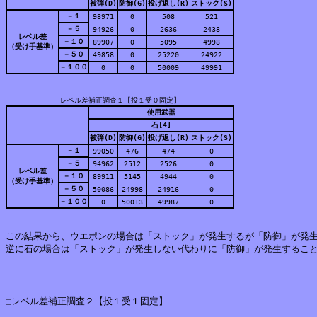
被弾(D)
防御(G)
投げ返し(R)
ストック(S)
－１
98971
0
508
521
－５
94926
0
2636
2438
レベル差
－１０
89907
0
5095
4998
（受け手基準）
－５０
49858
0
25220
24922
－１００
0
0
50009
49991
レベル差補正調査１【投１受０固定】
使用武器
石[4]
被弾(D)
防御(G)
投げ返し(R)
ストック(S)
－１
99050
476
474
0
－５
94962
2512
2526
0
レベル差
－１０
89911
5145
4944
0
（受け手基準）
－５０
50086
24998
24916
0
－１００
0
50013
49987
0
この結果から、ウエポンの場合は「ストック」が発生するが「防御」が発生
逆に石の場合は「ストック」が発生しない代わりに「防御」が発生すること
□レベル差補正調査２【投１受１固定】