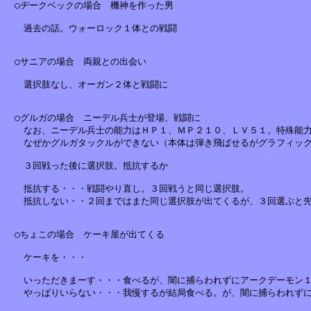
　○ヂークベックの場合　機神を作った男

　　過去の話。ウォーロック１体との戦闘

　○サニアの場合　両親との出会い

　　選択肢なし、オーガン２体と戦闘に

　○グルガの場合　ニーデル兵士が登場、戦闘に

　　なお、ニーデル兵士の能力はＨＰ１、ＭＰ２１０、ＬＶ５１。特殊能力
　　なぜかグルガタックルができない（本体は弾き飛ばせるがグラフィック
　　３回戦った後に選択肢。抵抗するか

　　抵抗する・・・戦闘やり直し。３回戦うと同じ選択肢。

　　抵抗しない・・２回まではまた同じ選択肢が出てくるが、３回選ぶと先
　○ちょこの場合　ケーキ屋が出てくる

　　ケーキを・・・

　　いっただきまーす・・・食べるが、闇に捕らわれずにアークデーモン１
　　やっぱりいらない・・・我慢するが結局食べる。が、闇に捕らわれずに