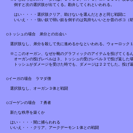
　　　倒すと次の選択肢が出てくる。勘弁してくれといわれる。

　　　はい・・・・選択肢クリア、助けないを選んだときと同じ戦闘に

　　　いいえ・・・強い奴で弱い奴を倒すのは気持ちいいとか昔のポコ（助
　○トッシュの場合　弟分との出会い

　　選択肢なし、弟分を殺して先に進めるかなといわれる。ウォーロック１
　　※ここのオーガン、なぜか靴のグラフィックのアイテムを投げてくるん
　　　オーガンの投げレベルは３、トッシュの受けレベル３で投げ返した場
　　　トッシュがダメージを受けた時でも、ダメージは２２でした。投げ返
　○イーガの場合　ラマダ僧

　　選択肢なし、オーガン３体と戦闘

　○ゴーゲンの場合　７勇者

　　新たな秩序を築くか

　　はい・・・・闇に捕らわれる

　　いいえ・・・クリア、アークデーモン１体との戦闘
