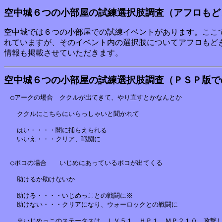
空中城６つの小部屋の試練選択肢調査（アフロもど
空中城では６つの小部屋での試練イベントがあります。ここ
れていますが、そのイベント内の選択肢についてアフロもど
情報も掲載させていただきます。
空中城６つの小部屋の試練選択肢調査（ＰＳＰ版で
　○アークの場合　ククルが出てきて、やり直すとかなんとか

　　ククルにこちらにいらっしゃいと聞かれて

　　はい・・・・闇に捕らえられる

　　いいえ・・・クリア、戦闘に

　○ポコの場合　　いじめにあっているポコが出てくる

　　助けるか助けないか

　　助ける・・・・いじめっことの戦闘に※

　　助けない・・・クリアになり、ウォーロックとの戦闘に

　　※いじめっこのステータスは、ＬＶ５１、ＨＰ１、ＭＰ２１０。攻撃し